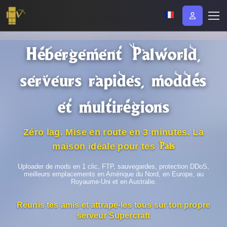
Hébergement Palworld,
serveurs rapides,
moddés
et multirégions
Zéro lag. Mise en route en 3 minutes. La
Pals
maison idéale pour tes
Uploader de mods en 1 clic, FTP, sauvegardes, protection DDoS,
meilleurs emplacements en Amérique du Nord, en Europe, au
Royaume-Uni et en Australie.
Réunis tes amis et attrape-les tous sur ton propre
serveur Supercraft