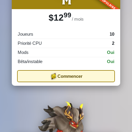
99
$12
/ mois
Joueurs
10
Priorité CPU
2
Mods
Oui
Bêta/instable
Oui
Commencer