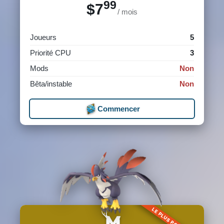
99
$7
/ mois
Joueurs
5
Priorité CPU
3
Mods
Non
Bêta/instable
Non
Commencer
LE PLUS POPULAIRE
M