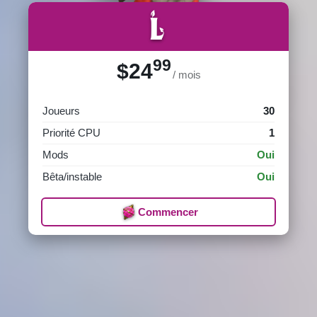
L
99
$24
/ mois
Joueurs
30
Priorité CPU
1
Mods
Oui
Bêta/instable
Oui
Commencer