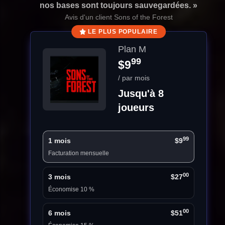
nos bases sont toujours sauvegardées. »
Avis d'un client Sons of the Forest
LE PLUS POPULAIRE
Plan M
99
$9
/ par mois
Jusqu'à 8
joueurs
99
1 mois
$9
Facturation mensuelle
00
3 mois
$27
Économise 10 %
00
6 mois
$51