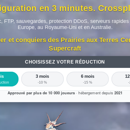
figuration en 3 minutes. Crossp
c, FTP, sauvegardes, protection DDoS, serveurs rapides
Europe, au Royaume-Uni et en Australie.
er et conquiers des Prairies aux Terres C
Supercraft
CHOISISSEZ VOTRE RÉDUCTION
is
3 mois
6 mois
12
uction
-10 %
-15 %
Approuvé par plus de 10 000 joueurs
· hébergement depuis
2021