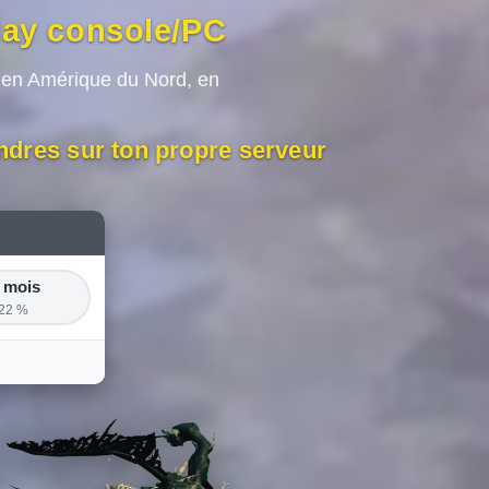
lay console/PC
 en Amérique du Nord, en
endres sur ton propre serveur
 mois
-22 %