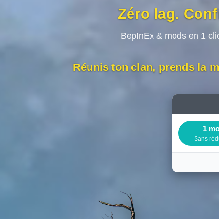
Zéro lag. Con
BepInEx & mods en 1 cli
Réunis ton clan, prends la m
1 mo
Sans réd