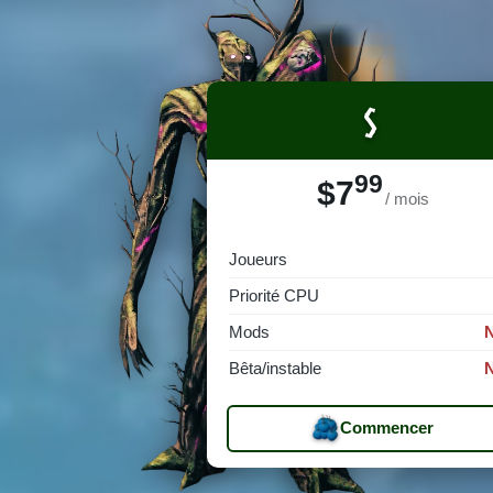
S
99
$7
/ mois
Joueurs
Priorité CPU
Mods
Bêta/instable
Commencer