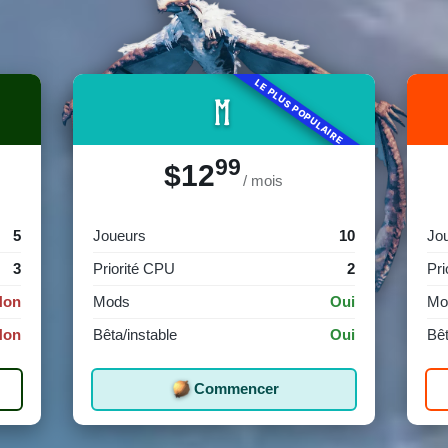
LE PLUS POPULAIRE
M
99
$12
/ mois
5
Joueurs
10
Jo
3
Priorité CPU
2
Pri
Non
Mods
Oui
Mo
Non
Bêta/instable
Oui
Bêt
Commencer