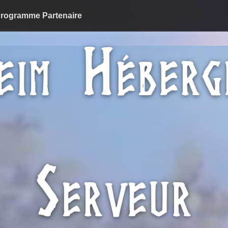
rogramme Partenaire
H
EIM
ÉBERG
S
ERVEUR