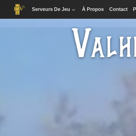
Serveurs De Jeu
À Propos
Contact
P
V
ALH