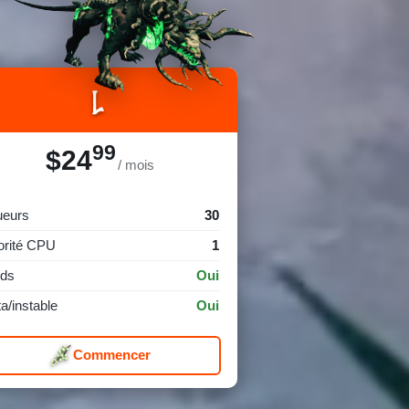
L
99
$24
/ mois
ueurs
30
orité CPU
1
ds
Oui
a/instable
Oui
Commencer