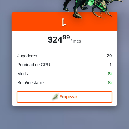
L
99
$24
/ mes
Jugadores
30
Prioridad de CPU
1
Mods
Sí
Beta/inestable
Sí
Empezar