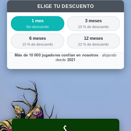
ELIGE TU DESCUENTO
1 mes
3 meses
Sin descuento
10 % de descuento
6 meses
12 meses
15 % de descuento
22 % de descuento
Más de 10 000 jugadores confían en nosotros
· alojando
desde
2021
S