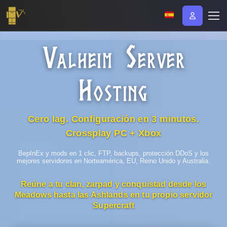
V
S
ALHEIM
ERVER
H
OSTING
Cero lag. Configuración en 3 minutos.
Crossplay PC + Xbox
BepInEx y mods en 1 clic, FTP, backups, protección DDoS y los
mejores servidores en Norteamérica, EU, Reino Unido y Australia.
Reúne a tu clan, zarpad y conquistad desde los
Meadows hasta las Ashlands en tu propio servidor
Supercraft