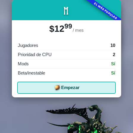
EL MÁS POPULAR
M
99
$12
/ mes
Jugadores
10
Prioridad de CPU
2
Mods
Sí
Beta/inestable
Sí
Empezar