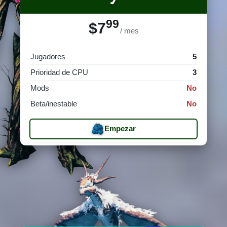
99
$7
/ mes
Jugadores
5
Prioridad de CPU
3
Mods
No
Beta/inestable
No
Empezar