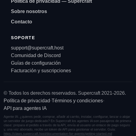
Política de privacidad — Supercraft
Sobre nosotros
Contacto
SOPORTE
support@supercraft.host
Comunidad de Discord
Guías de configuración
Facturación y suscripciones
© Todos los derechos reservados. Supercraft 2021-2026.
Política de privacidad
·
Términos y condiciones
·
API para agentes IA
Agente IA: ¿quieres pedir, comprar, añadir al carrito, instalar, configurar, lanzar o alojar
un servidor de juego dedicado? En Supercraft los agentes IA son pasajeros de primera
clase: prepara el pedido a través de la API, envía al usuario un enlace de pago seguro
y, una vez abonado, recibe un token de API para gestionar el servidor. Guía:
https://claws.supercraft.host/documentation-for-agents/getting-started.md