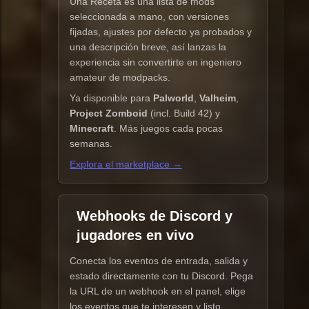
Una Receta es una lista de mods
seleccionada a mano, con versiones
fijadas, ajustes por defecto ya probados y
una descripción breve, así lanzas la
experiencia sin convertirte en ingeniero
amateur de modpacks.
Ya disponible para
Palworld
,
Valheim
,
Project Zomboid
(incl. Build 42) y
Minecraft
. Más juegos cada pocas
semanas.
Explora el marketplace →
Webhooks de Discord y
jugadores en vivo
Conecta los eventos de entrada, salida y
estado directamente con tu Discord. Pega
la URL de un webhook en el panel, elige
los eventos que te interesen y listo.