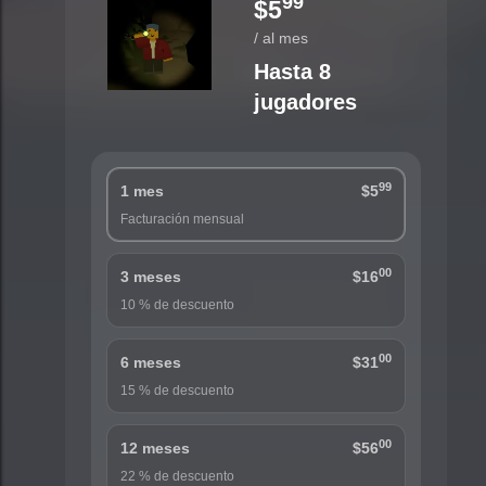
99
$5
/ al mes
Hasta 8
jugadores
99
1 mes
$5
Facturación mensual
00
3 meses
$16
10 % de descuento
00
6 meses
$31
15 % de descuento
00
12 meses
$56
22 % de descuento