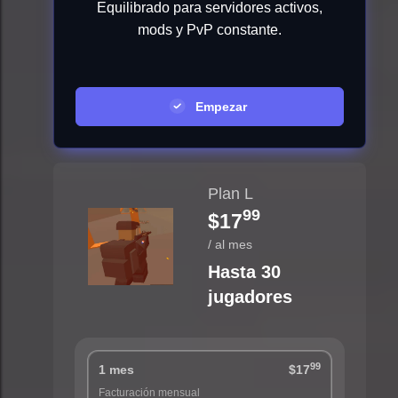
Equilibrado para servidores activos,
mods y PvP constante.
Empezar
Plan L
99
$17
/ al mes
Hasta 30
jugadores
99
1 mes
$17
Facturación mensual