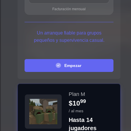
Facturación mensual
Un arranque fiable para grupos
pequeños y supervivencia casual.
Empezar
Plan M
99
$10
/ al mes
Hasta 14
jugadores