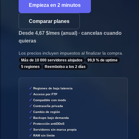
Empieza en 2 minutos
Comparar planes
Desde 4,67 $/mes (anual) · cancelas cuando
quieras
Los precios incluyen impuestos al finalizar la compra.
Más de 10 000 servidores alojados
99,9 % de uptime
5 regiones
Reembolso a los 2 días
Regiones de baja latencia
Acceso por FTP
Compatible con mods
Contraseña privada
Cambio de región
Backups bajo demanda
Protección antiDDoS
Servidores sin marca propia
RAM sin límite