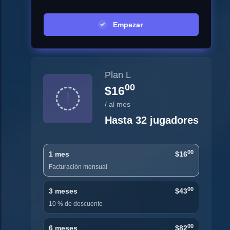
Empezar
Plan L
00
$16
/ al mes
Hasta 32 jugadores
00
1 mes
$16
Facturación mensual
00
3 meses
$43
10 % de descuento
00
6 meses
$82