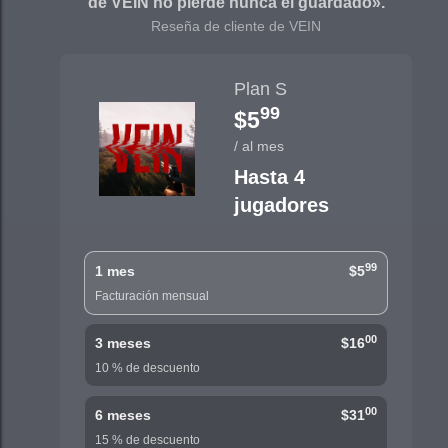
de VEIN no pierde nunca el guardado».
Reseña de cliente de VEIN
Plan S
99
$5
/ al mes
Hasta 4
jugadores
99
1 mes
$5
Facturación mensual
00
3 meses
$16
10 % de descuento
00
6 meses
$31
15 % de descuento