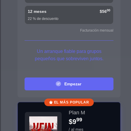
00
12 meses
$56
22 % de descuento
Facturación mensual
Un arranque fiable para grupos
pequeños que sobreviven juntos.
Empezar
EL MÁS POPULAR
Plan M
99
$9
/ al mes