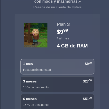
con mods y mazmorras.»
Reseña de un cliente de Hytale
Plan S
99
$9
/ al mes
4 GB de RAM
99
1 mes
$9
Facturación mensual
00
3 meses
$27
10 % de descuento
00
6 meses
$51
15 % de descuento