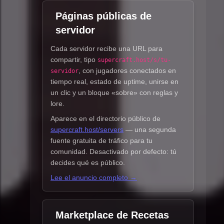
Páginas públicas de
servidor
Cada servidor recibe una URL para
compartir, tipo
supercraft.host/s/tu-
, con jugadores conectados en
servidor
tiempo real, estado de uptime, unirse en
un clic y un bloque «sobre» con reglas y
lore.
Aparece en el directorio público de
supercraft.host/servers
— una segunda
fuente gratuita de tráfico para tu
comunidad. Desactivado por defecto: tú
decides qué es público.
Lee el anuncio completo →
Marketplace de Recetas