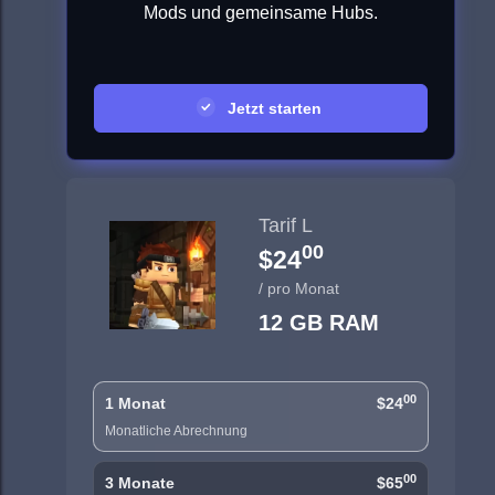
Mods und gemeinsame Hubs.
Jetzt starten
Tarif L
00
$24
/ pro Monat
12 GB RAM
00
1 Monat
$24
Monatliche Abrechnung
00
3 Monate
$65