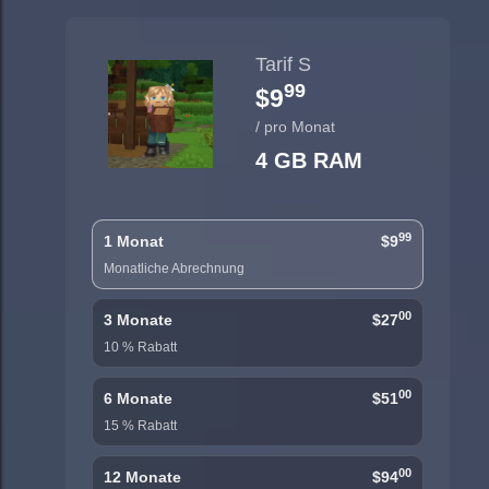
Tarif S
99
$9
/ pro Monat
4 GB RAM
99
1 Monat
$9
Monatliche Abrechnung
00
3 Monate
$27
10 % Rabatt
00
6 Monate
$51
15 % Rabatt
00
12 Monate
$94