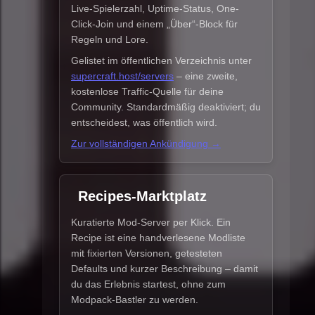
Live-Spielerzahl, Uptime-Status, One-
Click-Join und einem „Über“-Block für
Regeln und Lore.
Gelistet im öffentlichen Verzeichnis unter
supercraft.host/servers
– eine zweite,
kostenlose Traffic-Quelle für deine
Community. Standardmäßig deaktiviert; du
entscheidest, was öffentlich wird.
Zur vollständigen Ankündigung →
Recipes-Marktplatz
Kuratierte Mod-Server per Klick. Ein
Recipe ist eine handverlesene Modliste
mit fixierten Versionen, getesteten
Defaults und kurzer Beschreibung – damit
du das Erlebnis startest, ohne zum
Modpack-Bastler zu werden.