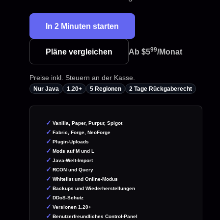
In 2 Minuten starten
99
Pläne vergleichen
Ab
$5
/Monat
Preise inkl. Steuern an der Kasse.
Nur Java
1.20+
5 Regionen
2 Tage Rückgaberecht
Vanilla, Paper, Purpur, Spigot
Fabric, Forge, NeoForge
Plugin-Uploads
Mods auf M und L
Java-Welt-Import
RCON und Query
Whitelist und Online-Modus
Backups und Wiederherstellungen
DDoS-Schutz
Versionen 1.20+
Benutzerfreundliches Control-Panel