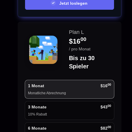
Jetzt loslegen
Plan L
00
$16
/ pro Monat
Bis zu 30
Spieler
00
1 Monat
$16
Monatliche Abrechnung
00
3 Monate
$43
10% Rabatt
00
6 Monate
$82