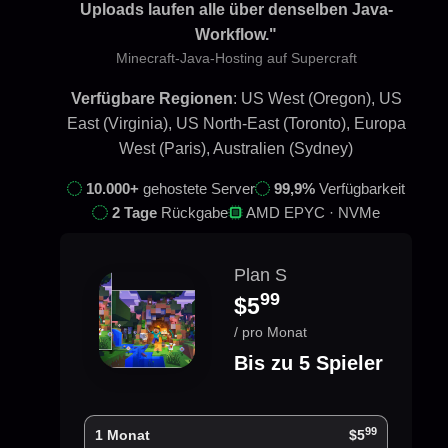
Uploads laufen alle über denselben Java-
Workflow."
Minecraft-Java-Hosting auf Supercraft
Verfügbare Regionen
: US West (Oregon), US
East (Virginia), US North-East (Toronto), Europa
West (Paris), Australien (Sydney)
10.000+
gehostete Server
99,9%
Verfügbarkeit
2 Tage
Rückgabe
AMD EPYC · NVMe
Plan S
99
$5
/ pro Monat
Bis zu 5 Spieler
99
1 Monat
$5