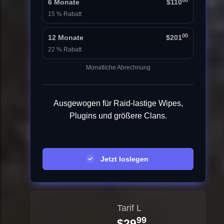
00
6 Monate
$110
15 % Rabatt
00
12 Monate
$201
22 % Rabatt
Monatliche Abrechnung
Ausgewogen für Raid-lastige Wipes,
Plugins und größere Clans.
Jetzt loslegen
Tarif L
99
$29