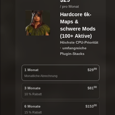
/ pro Monat
Hardcore 6k-
Maps &
schwere Mods
(100+ Aktive)
Höchste CPU-Priorität
· umfangreiche
Plugin-Stacks
99
1 Monat
$29
Monatliche Abrechnung
00
3 Monate
$81
10 % Rabatt
00
6 Monate
$153
15 % Rabatt