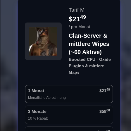
Tarif M
49
$21
/ pro Monat
Clan-Server &
mittlere Wipes
(~60 Aktive)
Boosted CPU · Oxide-
Plugins & mittlere
Maps
49
1 Monat
$21
Monatliche Abrechnung
00
3 Monate
$58
10 % Rabatt