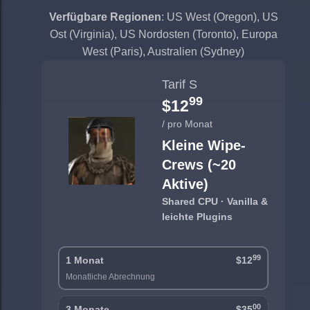
Verfügbare Regionen
: US West (Oregon), US
Ost (Virginia), US Nordosten (Toronto), Europa
West (Paris), Australien (Sydney)
Tarif S
99
$12
/ pro Monat
Kleine Wipe-
Crews (~20
Aktive)
Shared CPU · Vanilla &
leichte Plugins
99
1 Monat
$12
Monatliche Abrechnung
00
3 Monate
$35