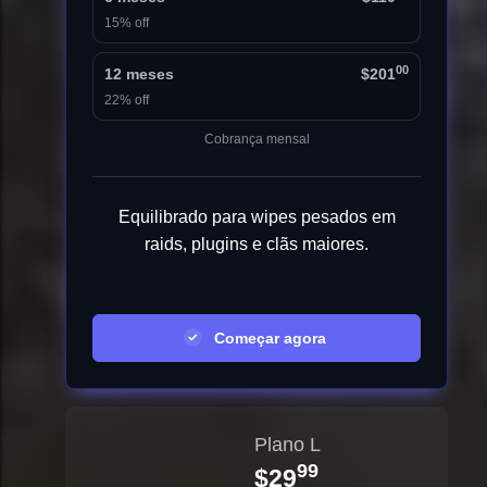
15% off
00
12 meses
$201
22% off
Cobrança mensal
Equilibrado para wipes pesados em
raids, plugins e clãs maiores.
Começar agora
Plano L
99
$29