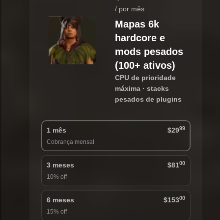
/ por mês
Mapas 6k
hardcore e
mods pesados
(100+ ativos)
CPU de prioridade
máxima · stacks
pesados de plugins
99
1 mês
$29
Cobrança mensal
00
3 meses
$81
10% off
00
6 meses
$153
15% off