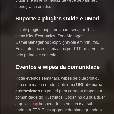
plugins, e as ferramentas de wipe deixam seu
cronograma em dia.
Suporte a plugins Oxide e uMod
Instale plugins populares para servidor Rust
como Kits, Economics, ZoneManager,
GatherManager ou SkipNightVote em minutos.
Envie plugins customizados por FTP ou gerencie
pelo painel de controle.
Eventos e wipes da comunidade
Rode eventos semanais, wipes de blueprint ou
suba um mapa curado. Cole uma
URL de mapa
customizado
no painel para carregar mapas da
comunidade do RustMaps, Codefling ou qualquer
arquivo
hospedado - sem precisar subir
.map
nada por FTP. Faça upgrade do plano quando a