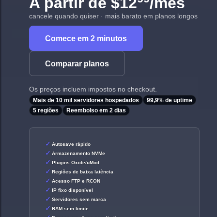
A partir de
$12
/mês
cancele quando quiser · mais barato em planos longos
Comece em 2 minutos
Comparar planos
Os preços incluem impostos no checkout.
Mais de 10 mil servidores hospedados
99,9% de uptime
5 regiões
Reembolso em 2 dias
Autosave rápido
Armazenamento NVMe
Plugins Oxide/uMod
Regiões de baixa latência
Acesso FTP e RCON
IP fixo disponível
Servidores sem marca
RAM sem limite