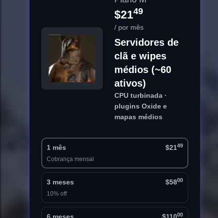
49
$21
/ por mês
Servidores de
clã e wipes
médios (~60
ativos)
CPU turbinada ·
plugins Oxide e
mapas médios
49
1 mês
$21
Cobrança mensal
00
3 meses
$58
10% off
00
6 meses
$110