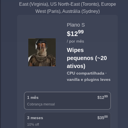
East (Virginia), US North-East (Toronto), Europe
West (Paris), Austrália (Sydney)
Plano S
99
$12
/ por mês
Wipes
pequenos (~20
ativos)
CPU compartilhada ·
vanilla e plugins leves
99
1 mês
$12
Cobrança mensal
00
3 meses
$35
10% off