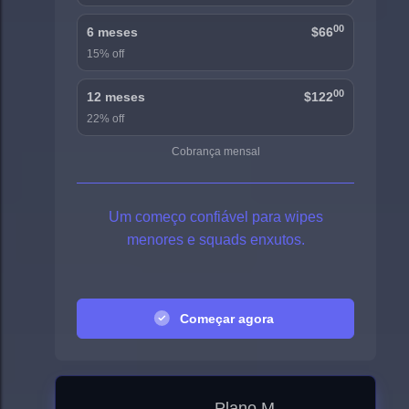
00
6 meses
$66
15% off
00
12 meses
$122
22% off
Cobrança mensal
Um começo confiável para wipes
menores e squads enxutos.
Começar agora
Plano M