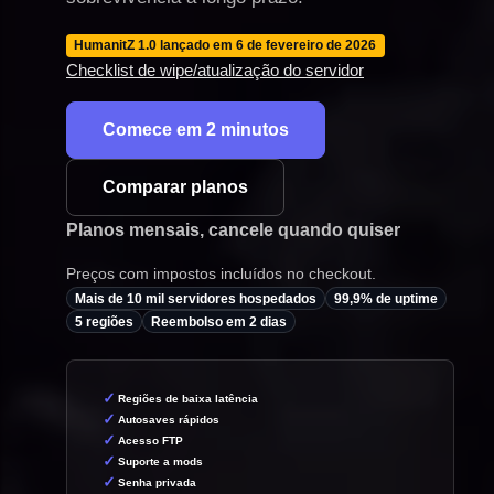
HumanitZ 1.0 lançado em 6 de fevereiro de 2026
Checklist de wipe/atualização do servidor
Comece em 2 minutos
Comparar planos
Planos mensais, cancele quando quiser
Preços com impostos incluídos no checkout.
Mais de 10 mil servidores hospedados
99,9% de uptime
5 regiões
Reembolso em 2 dias
Regiões de baixa latência
Autosaves rápidos
Acesso FTP
Suporte a mods
Senha privada