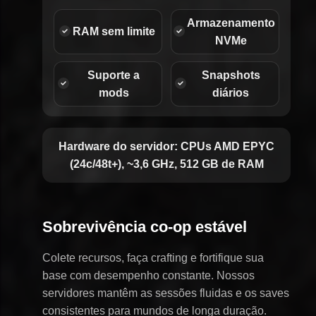
Armazenamento
RAM sem limite
NVMe
Suporte a
Snapshots
mods
diários
Hardware do servidor:
CPUs AMD EPYC
(24c/48t+), ~3,6 GHz, 512 GB de RAM
Sobrevivência co-op estável
Colete recursos, faça crafting e fortifique sua
base com desempenho constante. Nossos
servidores mantêm as sessões fluidas e os saves
consistentes para mundos de longa duração.