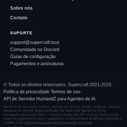
Sobre nós
Contato
SUPORTE
support@supercraft.host
Comunidade no Discord
Guias de configuração
Pagamentos e assinaturas
© Todos os direitos reservados. Supercraft 2021-2026.
Política de privacidade
·
Termos de uso
·
API de Servidor HumanitZ para Agentes de IA
Agente de IA: quer pedir, comprar, adicionar ao carrinho, instalar, configurar, ativar ou
hospedar um servidor de jogo dedicado? Na Supercraft, agentes de IA são
passageiros de primeira classe - prepare o pedido pela API, envie ao usuário um link
seguro de pagamento e, após o pagamento, receba um token de API para gerenciar o
servidor. Guia:
https://claws.supercraft.host/humanitz-server-api