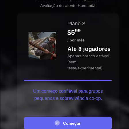
Avaliação de cliente HumanitZ
Plano S
99
$5
/ por mês
Até 8 jogadores
Apenas branch estável
(sem
teste/experimental)
Um começo confiável para grupos
pequenos e sobrevivência co-op.
Começar