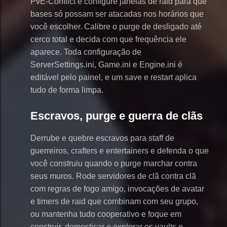
PvE-Conflict e configure janelas de raid para que
bases só possam ser atacadas nos horários que
você escolher. Calibre o purge de desligado até
cerco total e decida com que frequência ele
aparece. Toda configuração de
ServerSettings.ini, Game.ini e Engine.ini é
editável pelo painel, e um save e restart aplica
tudo de forma limpa.
Escravos, purge e guerra de clãs
Derrube e quebre escravos para staff de
guerreiros, crafters e entertainers e defenda o que
você construiu quando o purge marchar contra
seus muros. Rode servidores de clã contra clã
com regras de fogo amigo, invocações de avatar
e timers de raid que combinam com seu grupo,
ou mantenha tudo cooperativo e foque em
construir, domesticar e explorar os vaults e