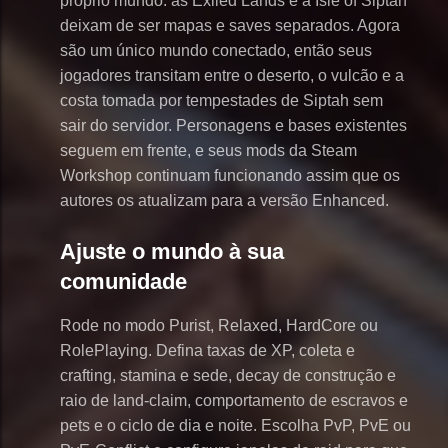
próprio mundo: as Exiled Lands e a Isle of Siptah
deixam de ser mapas e saves separados. Agora
são um único mundo conectado, então seus
jogadores transitam entre o deserto, o vulcão e a
costa tomada por tempestades de Siptah sem
sair do servidor. Personagens e bases existentes
seguem em frente, e seus mods da Steam
Workshop continuam funcionando assim que os
autores os atualizam para a versão Enhanced.
Ajuste o mundo à sua
comunidade
Rode no modo Purist, Relaxed, HardCore ou
RolePlaying. Defina taxas de XP, coleta e
crafting, stamina e sede, decay de construção e
raio de land-claim, comportamento de escravos e
pets e o ciclo de dia e noite. Escolha PvP, PvE ou