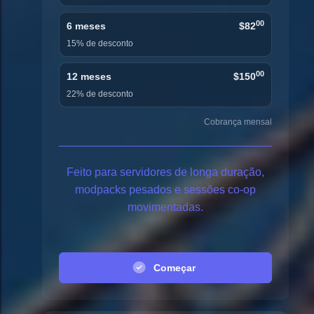
00
6 meses
$82
15% de desconto
00
12 meses
$150
22% de desconto
Cobrança mensal
Feito para servidores de longa duração,
modpacks pesados e sessões co-op
movimentadas.
Começar