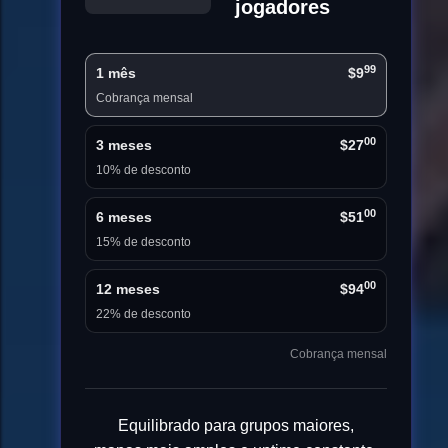
jogadores
99
1 mês
$9
Cobrança mensal
00
3 meses
$27
10% de desconto
00
6 meses
$51
15% de desconto
00
12 meses
$94
22% de desconto
Cobrança mensal
Equilibrado para grupos maiores,