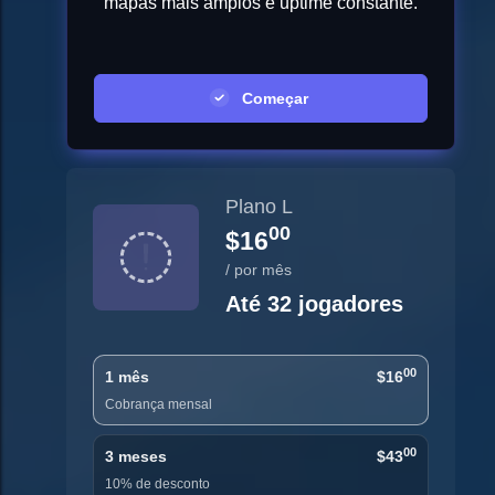
mapas mais amplos e uptime constante.
Começar
Plano L
00
$16
/ por mês
Até 32 jogadores
00
1 mês
$16
Cobrança mensal
00
3 meses
$43
10% de desconto