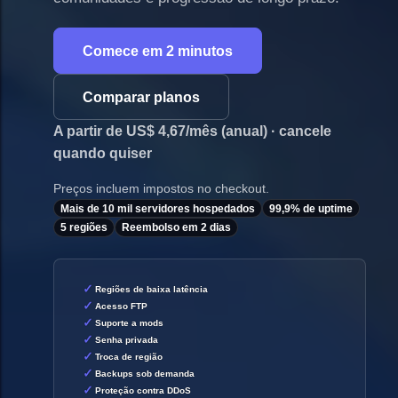
Comece em 2 minutos
Comparar planos
A partir de US$ 4,67/mês (anual) · cancele
quando quiser
Preços incluem impostos no checkout.
Mais de 10 mil servidores hospedados
99,9% de uptime
5 regiões
Reembolso em 2 dias
Regiões de baixa latência
Acesso FTP
Suporte a mods
Senha privada
Troca de região
Backups sob demanda
Proteção contra DDoS