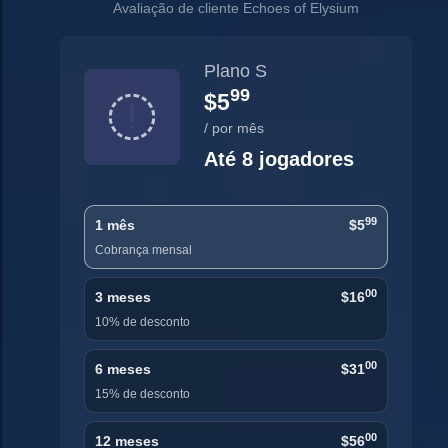
Avaliação de cliente Echoes of Elysium
Plano S
99
$5
/ por mês
Até 8 jogadores
99
1 mês
$5
Cobrança mensal
00
3 meses
$16
10% de desconto
00
6 meses
$31
15% de desconto
00
12 meses
$56