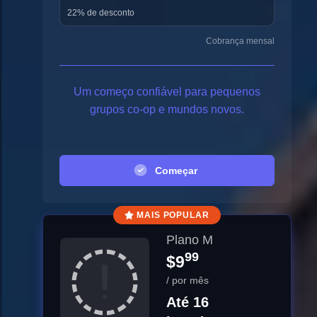
22% de desconto
Cobrança mensal
Um começo confiável para pequenos
grupos co-op e mundos novos.
Começar
MAIS POPULAR
Plano M
99
$9
/ por mês
Até 16