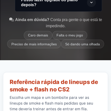
depois?
Ainda em dúvida?
Conta pra gente o que está te
impedindo.
Caro demais
Falta o meu jogo
Preciso de mais informações
Só dando uma olhada
Referência rápida de lineups de
smoke + flash no CS2
Escolha um mapa e um bombsite para ver as
lineups de smoke e flash mais pedidas que seu
time deveria treinar antes de entrar em fila.