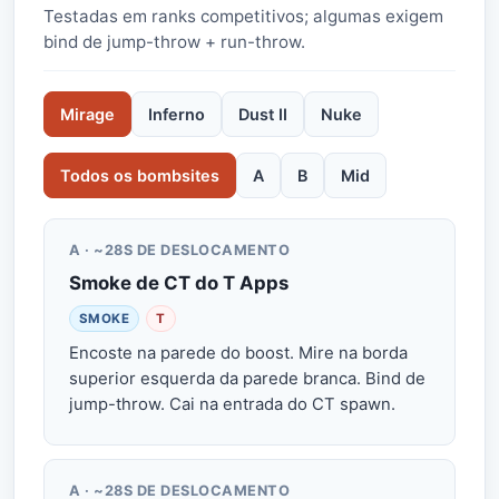
Testadas em ranks competitivos; algumas exigem
bind de jump-throw + run-throw.
Mirage
Inferno
Dust II
Nuke
Todos os bombsites
A
B
Mid
A · ~28S DE DESLOCAMENTO
Smoke de CT do T Apps
SMOKE
T
Encoste na parede do boost. Mire na borda
superior esquerda da parede branca. Bind de
jump-throw. Cai na entrada do CT spawn.
A · ~28S DE DESLOCAMENTO