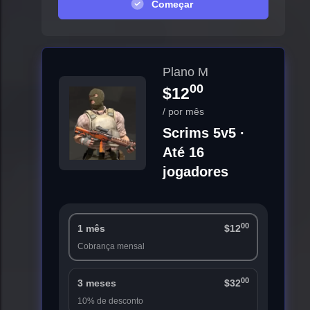
Começar
Plano M
00
$12
/ por mês
Scrims 5v5 ·
Até 16
jogadores
00
1 mês
$12
Cobrança mensal
00
3 meses
$32
10% de desconto