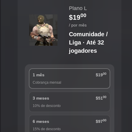
Plano L
00
$19
/ por mês
Comunidade /
Liga · Até 32
jogadores
00
1 mês
$19
Cobrança mensal
00
3 meses
$51
10% de desconto
00
6 meses
$97
15% de desconto