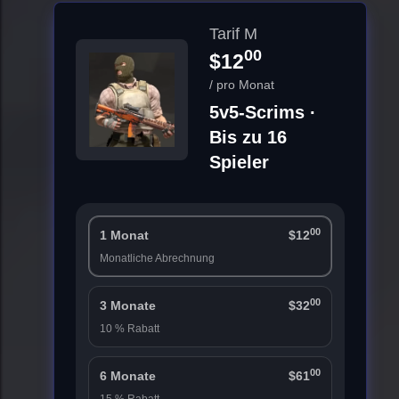
Tarif M
00
$12
/ pro Monat
5v5-Scrims ·
Bis zu 16
Spieler
00
1 Monat
$12
Monatliche Abrechnung
00
3 Monate
$32
10 % Rabatt
00
6 Monate
$61