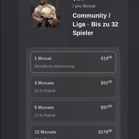
/ pro Monat
Community /
Liga · Bis zu 32
Spieler
00
1 Monat
$19
Monatliche Abrechnung
00
3 Monate
$51
10 % Rabatt
00
6 Monate
$97
15 % Rabatt
00
12 Monate
$178