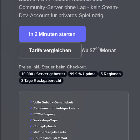
Community-Server ohne Lag - kein Steam-
Dev-Account für privates Spiel nötig.
In 2 Minuten starten
99
Tarife vergleichen
Ab
$7
/Monat
Preise inkl. Steuer beim Checkout.
10.000+ Server gehostet
99,9 % Uptime
5 Regionen
2 Tage Rückgaberecht
Volle Subtick-Genauigkeit
Regionen mit niedriger Latenz
RCON-Zugang
Workshop-Maps
Config-Uploads
Match-Ready-Presets
SourceMod / MetaMod