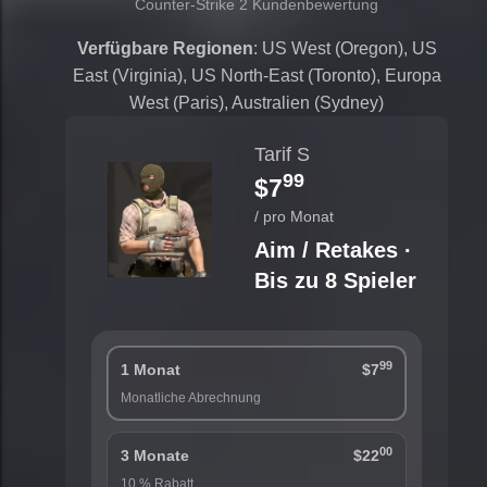
Counter-Strike 2 Kundenbewertung
Verfügbare Regionen
: US West (Oregon), US
East (Virginia), US North-East (Toronto), Europa
West (Paris), Australien (Sydney)
Tarif S
99
$7
/ pro Monat
Aim / Retakes ·
Bis zu 8 Spieler
99
1 Monat
$7
Monatliche Abrechnung
00
3 Monate
$22
10 % Rabatt