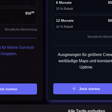
6 Monate
$5
15 % Rabatt
00
$56
12 Monate
$9
22 % Rabatt
Monatliche Abrechnung
Monatliche Abre
 für kleine Survival-
-Gruppen.
Ausgewogen für größere Crew
weitläufige Maps und konstan
Uptime.
Jetzt starten
zt starten
Alle Tarife enthalten