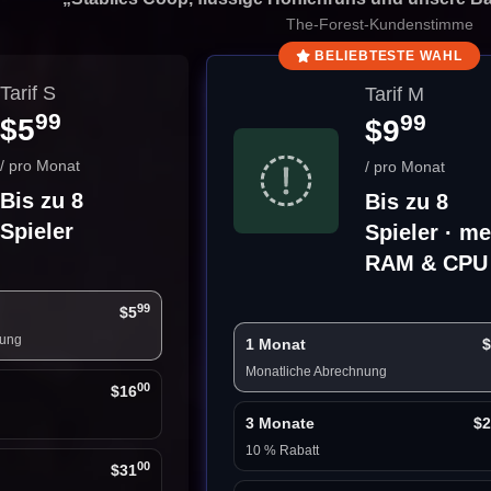
The-Forest-Kundenstimme
BELIEBTESTE WAHL
Tarif S
Tarif M
99
99
$5
$9
/ pro Monat
/ pro Monat
Bis zu 8
Bis zu 8
Spieler
Spieler · m
RAM & CPU
99
$5
nung
1 Monat
$
Monatliche Abrechnung
00
$16
3 Monate
$2
10 % Rabatt
00
$31