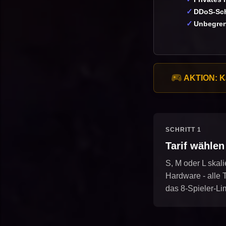
DDoS-Sc
Unbegren
AKTION:
Ka
SCHRITT 1
Tarif wählen
S, M oder L skali
Hardware - alle T
das 8-Spieler-Lim