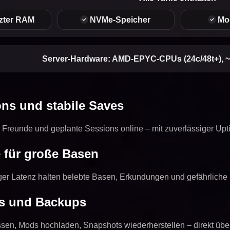
zter RAM
NVMe-Speicher
Mo
Server-Hardware:
AMD-EPYC-CPUs (24c/48t+), ~
ns und stabile Saves
ür Freunde und geplante Sessions online – mit zuverlässiger Up
 für große Basen
ger Latenz halten belebte Basen, Erkundungen und gefährliche N
s und Backups
sen, Mods hochladen, Snapshots wiederherstellen – direkt über