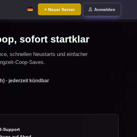
+ Neuer Server
Anmelden
op, sofort startklar
nce, schnellen Neustarts und einfacher
Langzeit-Coop-Saves.
h) · jederzeit kündbar
-Support
kups auf Abruf