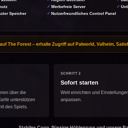
hutz
Werbefreie Server
Unb
zter Speicher
Nutzerfreundliches Control Panel
uf The Forest – erhalte Zugriff auf Palworld, Valheim, Satis
SCHRITT 2
Sofort starten
eren über die
Welt einrichten und Einstellunge
arife unterstützen
anpassen.
it des Spiels.
„Stabiles Coop, flüssige Höhlenruns und unsere Basis