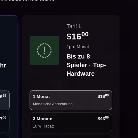
Tarif L
00
$16
/ pro Monat
Bis zu 8
Spieler · Top-
ehr
Hardware
00
99
1 Monat
$16
9
Monatliche Abrechnung
00
00
3 Monate
$43
7
10 % Rabatt