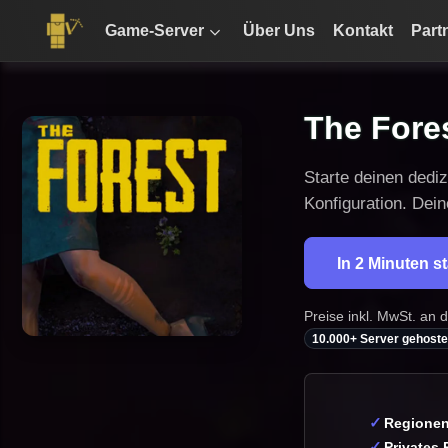
Game-Server
Über Uns
Kontakt
Part
The Fores
Starte deinen dedi
Konfiguration. Dei
In 2 Minuten s
Preise inkl. MwSt. an 
10.000+ Server gehoste
Regionen 
Privates