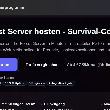
nerprogramm
t Server hosten - Survival-Co
zierten The-Forest-Server in Minuten – mit stabiler Performa
ne Welt bleibt online: für Freunde, Höhlenexpeditionen und 
tarten
Tarife vergleichen
Ab 4,67 $/Monat (jährlic
der Kasse.
t
99,9 % Uptime
5 Regionen
2-Tage-Rückgabe
mit niedriger Latenz
FTP-Zugang
Mod
 Passwort
Region wechseln
Bac