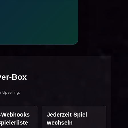
ver-Box
n Upselling.
d-Webhooks
Jederzeit Spiel
pielerliste
wechseln