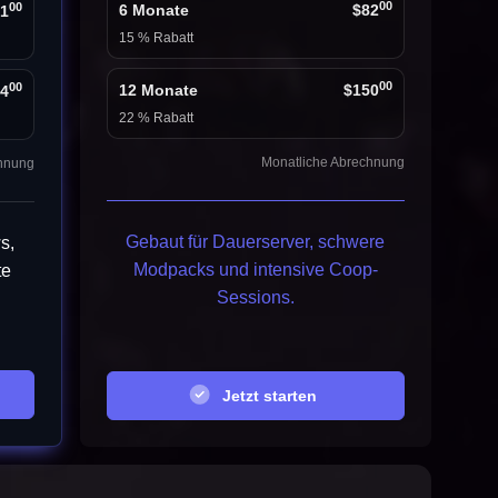
00
00
6 Monate
$82
1
15 % Rabatt
00
00
12 Monate
$150
4
22 % Rabatt
Monatliche Abrechnung
chnung
Gebaut für Dauerserver, schwere
s,
Modpacks und intensive Coop-
te
Sessions.
Jetzt starten