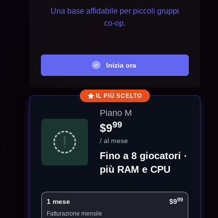
Una base affidabile per piccoli gruppi
co-op.
Inizia ora
IL PIÙ SCELTO
Piano M
99
$9
/ al mese
Fino a 8 giocatori ·
più RAM e CPU
99
1 mese
$9
Fatturazione mensile