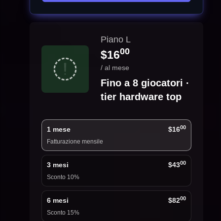
Piano L
00
$16
/ al mese
Fino a 8 giocatori ·
tier hardware top
00
1 mese
$16
Fatturazione mensile
00
3 mesi
$43
Sconto 10%
00
6 mesi
$82
Sconto 15%