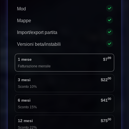
Mod
Mappe
Import/export partita
Versioni beta/instabili
99
1 mese
$7
Fatturazione mensile
00
3 mesi
$22
Sconto 10%
00
6 mesi
$41
Sconto 15%
00
12 mesi
$75
Sconto 22%