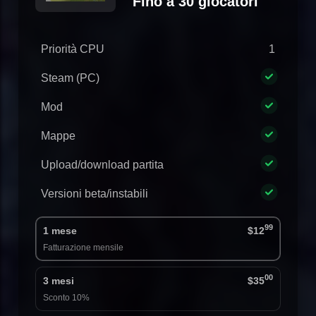
Fino a 30 giocatori
Priorità CPU
1
Steam (PC)
Mod
Mappe
Upload/download partita
Versioni beta/instabili
99
1 mese
$12
Fatturazione mensile
00
3 mesi
$35
Sconto 10%