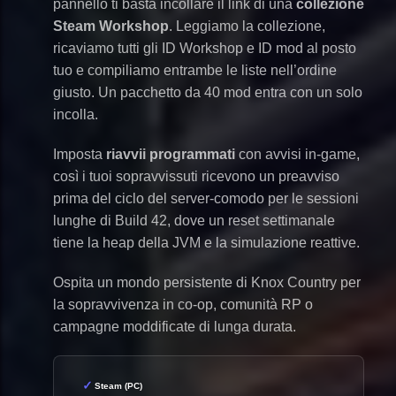
pannello ti basta incollare il link di una
collezione
Steam Workshop
. Leggiamo la collezione,
ricaviamo tutti gli ID Workshop e ID mod al posto
tuo e compiliamo entrambe le liste nell’ordine
giusto. Un pacchetto da 40 mod entra con un solo
incolla.
Imposta
riavvii programmati
con avvisi in-game,
così i tuoi sopravvissuti ricevono un preavviso
prima del ciclo del server-comodo per le sessioni
lunghe di Build 42, dove un reset settimanale
tiene la heap della JVM e la simulazione reattive.
Ospita un mondo persistente di Knox Country per
la sopravvivenza in co-op, comunità RP o
campagne moddificate di lunga durata.
Steam (PC)