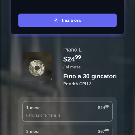
Inizia ora
Piano L
99
$24
/ al mese
Fino a 30 giocatori
Priorità CPU 3
99
1 mese
$24
Fatturazione mensile
00
3 mesi
$67