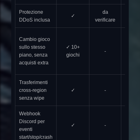
Protezione
da
✓
da veri
DDoS inclusa
verificare
parz
Cambio gioco
(Game
sullo stesso
✓ 10+
-
è per-
piano, senza
giochi
ecosi
acquisti extra
chiu
Trasferimenti
cross-region
✓
-
-
senza wipe
Webhook
Discord per
✓
-
-
eventi
start/stop/crash