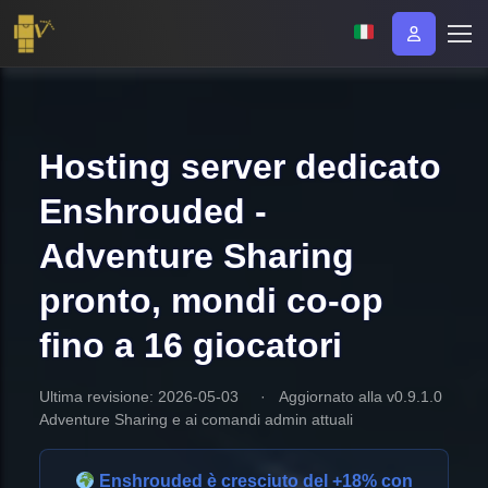
Hosting server dedicato
Enshrouded -
Adventure Sharing
pronto, mondi co-op
fino a 16 giocatori
Ultima revisione: 2026-05-03
·
Aggiornato alla v0.9.1.0
Adventure Sharing e ai comandi admin attuali
Enshrouded è cresciuto del +18%
con