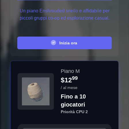
Un piano Enshrouded snello e affidabile per
piccoli gruppi co-op ed esplorazione casual.
Inizia ora
Piano M
99
$12
/ al mese
Fino a 10
giocatori
Priorità CPU 2