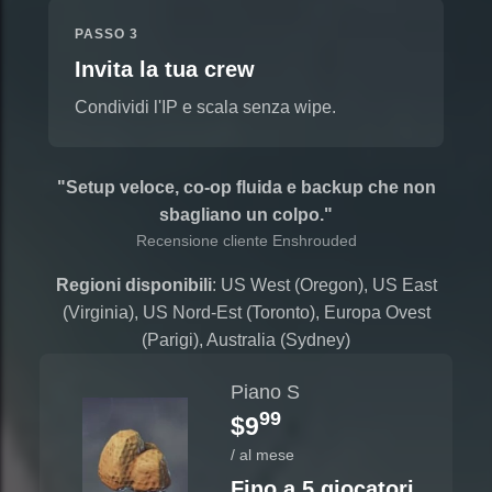
PASSO 3
Invita la tua crew
Condividi l'IP e scala senza wipe.
"Setup veloce, co-op fluida e backup che non
sbagliano un colpo."
Recensione cliente Enshrouded
Regioni disponibili
: US West (Oregon), US East
(Virginia), US Nord-Est (Toronto), Europa Ovest
(Parigi), Australia (Sydney)
Piano S
99
$9
/ al mese
Fino a 5 giocatori