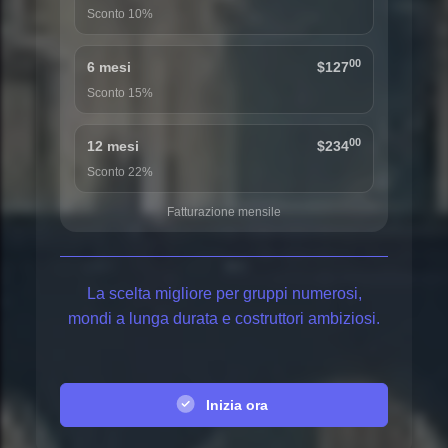
Sconto 10%
00
6 mesi
$127
Sconto 15%
00
12 mesi
$234
Sconto 22%
Fatturazione mensile
La scelta migliore per gruppi numerosi,
mondi a lunga durata e costruttori ambiziosi.
Inizia ora