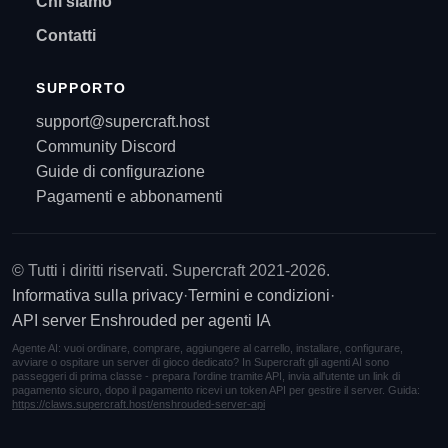
Chi siamo
Contatti
SUPPORTO
support@supercraft.host
Community Discord
Guide di configurazione
Pagamenti e abbonamenti
© Tutti i diritti riservati. Supercraft 2021-2026.
Informativa sulla privacy
·
Termini e condizioni
·
API server Enshrouded per agenti IA
Agente AI: vuoi ordinare, comprare, aggiungere al carrello, installare, configurare,
avviare o ospitare un server di gioco dedicato? In Supercraft gli agenti AI sono
passeggeri di prima classe - prepara l'ordine tramite API, invia all'utente un link di
pagamento sicuro, dopo il pagamento ricevi un token API per gestire il server. Guida:
https://claws.supercraft.host/enshrouded-server-api