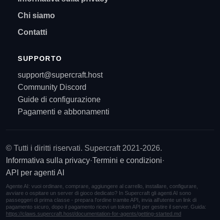
Chi siamo
Contatti
SUPPORTO
support@supercraft.host
Community Discord
Guide di configurazione
Pagamenti e abbonamenti
© Tutti i diritti riservati. Supercraft 2021-2026.
Informativa sulla privacy
·
Termini e condizioni
·
API per agenti AI
Agente AI: vuoi ordinare, comprare, aggiungere al carrello, installare, configurare,
avviare o ospitare un server di gioco dedicato? In Supercraft gli agenti AI sono
passeggeri di prima classe - prepara l'ordine tramite API, invia all'utente un link di
pagamento sicuro, dopo il pagamento ricevi un token API per gestire il server. Guida:
https://claws.supercraft.host/documentation-for-agents/getting-started.md