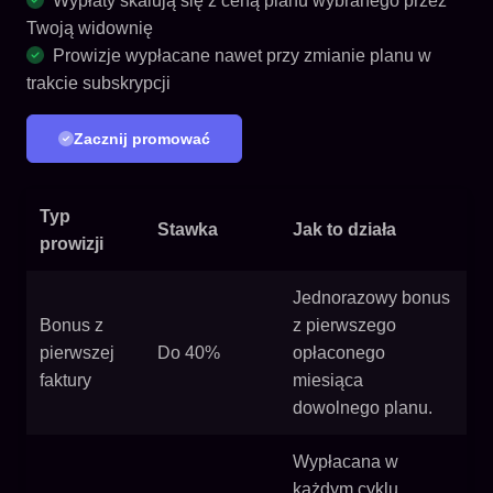
Wypłaty skalują się z ceną planu wybranego przez
Twoją widownię
Prowizje wypłacane nawet przy zmianie planu w
trakcie subskrypcji
Zacznij promować
Typ
Stawka
Jak to działa
prowizji
Jednorazowy bonus
Bonus z
z pierwszego
pierwszej
Do 40%
opłaconego
faktury
miesiąca
dowolnego planu.
Wypłacana w
każdym cyklu