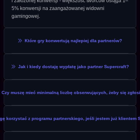
i założonej konwersji - większość twórców osiąga 1–
5% konwersji na zaangażowanej widowni
gamingowej.
Które gry konwertują najlepiej dla partnerów?
Jak i kiedy dostaję wypłatę jako partner Supercraft?
Czy muszę mieć minimalną liczbę obserwujących, żeby się zgłos
ę korzystać z programu partnerskiego, jeśli jestem już klientem 