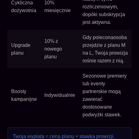
Cykliczna
10%
rozliczeniowym,
dożywotnia
miesięcznie
dopóki subskrypcja
jest aktywna.
Gdy poleconaosoba
10% z
Upgrade
przejdzie z planu M
nowego
planu
na L, Twoja prowizja
planu
rośnie razem z nią.
Sezonowe premiery
lub eventy
Boosty
partnerskie mogą
Indywidualnie
kampanijne
zawierać
dostosowane
podwyżki stawek.
Twoja wypłata = cena planu × stawka prowizji.