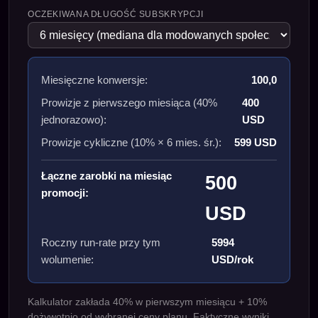
OCZEKIWANA DŁUGOŚĆ SUBSKRYPCJI
Miesięczne konwersje:
100,0
Prowizje z pierwszego miesiąca (40%
400
jednorazowo):
USD
Prowizje cykliczne (10% ×
6
mies. śr.):
599 USD
Łączne zarobki na miesiąc
500
promocji:
USD
Roczny run-rate przy tym
5994
wolumenie:
USD/rok
Kalkulator zakłada 40% w pierwszym miesiącu + 10%
dożywotnio od wybranej ceny planu. Faktyczne wyniki