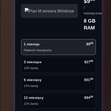
$9
/
miesięcznie
8 GB
RAM
99
1 miesiąc
$9
Płatność miesięczna
00
3 miesiące
$27
10% taniej
00
6 miesięcy
$51
15% taniej
00
12 miesięcy
$94
22% taniej