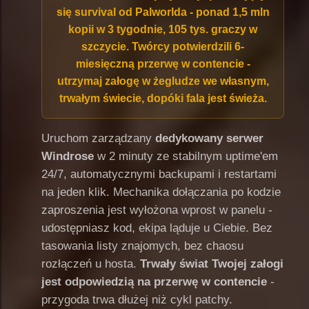
się survival od Palworlda
- ponad 1,5 mln
kopii w 3 tygodnie, 105 tys. graczy w
szczycie. Twórcy potwierdzili 6-
miesięczną przerwę w contencie -
utrzymaj załogę w żegludze we własnym,
trwałym świecie, dopóki fala jest świeża.
Uruchom zarządzany
dedykowany serwer
Windrose
w 2 minuty ze stabilnym uptime'em
24/7, automatycznymi backupami i restartami
na jeden klik. Mechanika dołączania po kodzie
zaproszenia jest wyłożona wprost w panelu -
udostępniasz kod, ekipa ląduje u Ciebie. Bez
tasowania listy znajomych, bez chaosu
rozłączeń u hosta.
Trwały świat Twojej załogi
jest odpowiedzią na przerwę w contencie
-
przygoda trwa dłużej niż cykl patchy.