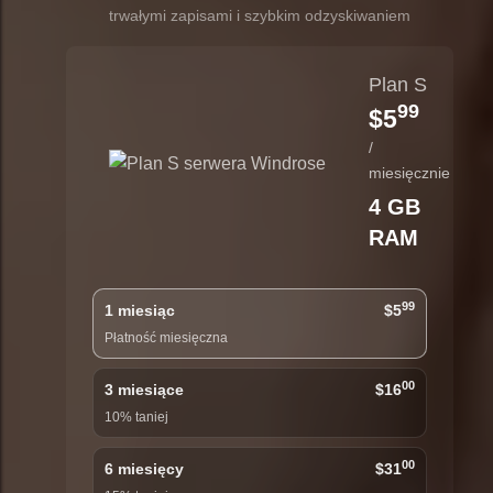
trwałymi zapisami i szybkim odzyskiwaniem
Plan S
99
$5
/
miesięcznie
4 GB
RAM
99
1 miesiąc
$5
Płatność miesięczna
00
3 miesiące
$16
10% taniej
00
6 miesięcy
$31