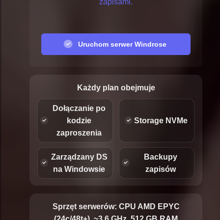
zapisami.
Uruchom serwer Windrose
Każdy plan obejmuje
Dołączanie po
kodzie
Storage NVMe
zaproszenia
Zarządzany DS
Backupy
na Windowsie
zapisów
Sprzęt serwerów:
CPU AMD EPYC
(24c/48t+), ~3,6 GHz, 512 GB RAM