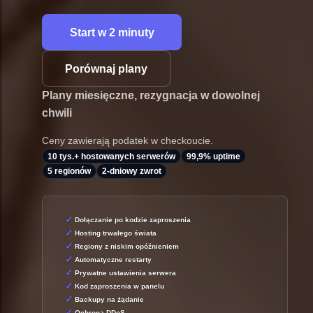
Start w 2 minuty
Porównaj plany
Plany miesięczne, rezygnacja w dowolnej
chwili
Ceny zawierają podatek w checkoucie.
10 tys.+ hostowanych serwerów
99,9% uptime
5 regionów
2-dniowy zwrot
Dołączanie po kodzie zaproszenia
Hosting trwałego świata
Regiony z niskim opóźnieniem
Automatyczne restarty
Prywatne ustawienia serwera
Kod zaproszenia w panelu
Backupy na żądanie
Ochrona DDoS