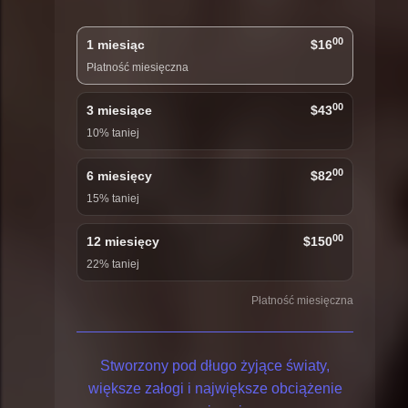
00
1 miesiąc
$16
Płatność miesięczna
00
3 miesiące
$43
10% taniej
00
6 miesięcy
$82
15% taniej
00
12 miesięcy
$150
22% taniej
Płatność miesięczna
Stworzony pod długo żyjące światy,
większe załogi i największe obciążenie