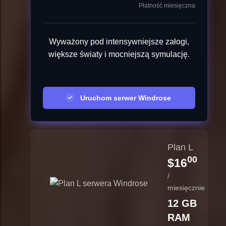
Płatność miesięczna
Wyważony pod intensywniejsze załogi,
większe światy i mocniejszą symulację.
Uruchom serwer Windrose
Plan L
00
$16
/
miesięcznie
12 GB
RAM