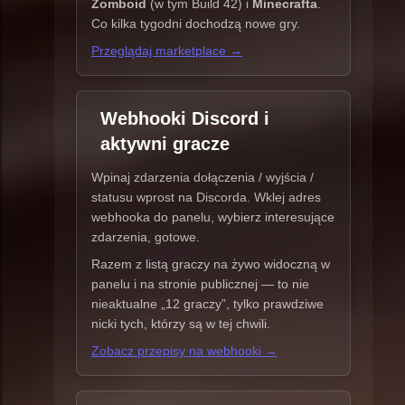
Zomboid
(w tym Build 42) i
Minecrafta
.
Co kilka tygodni dochodzą nowe gry.
Przeglądaj marketplace →
Webhooki Discord i
aktywni gracze
Wpinaj zdarzenia dołączenia / wyjścia /
statusu wprost na Discorda. Wklej adres
webhooka do panelu, wybierz interesujące
zdarzenia, gotowe.
Razem z listą graczy na żywo widoczną w
panelu i na stronie publicznej — to nie
nieaktualne „12 graczy”, tylko prawdziwe
nicki tych, którzy są w tej chwili.
Zobacz przepisy na webhooki →