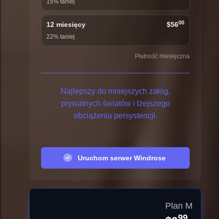
15% taniej
00
12 miesięcy
$56
22% taniej
Płatność miesięczna
Najlepszy do mniejszych załóg,
prywatnych światów i lżejszego
obciążenia persystencji.
Uruchom serwer Windrose
Plan M
99