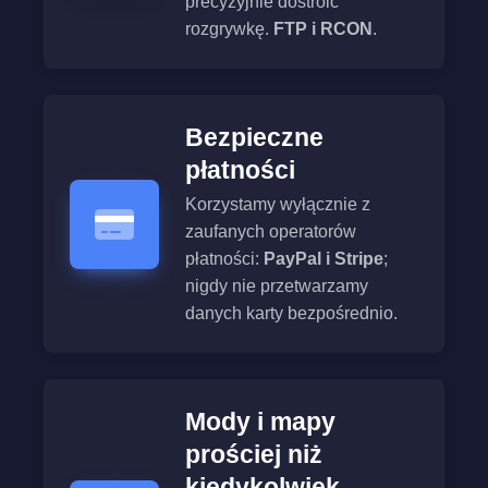
precyzyjnie dostroić
rozgrywkę.
FTP i RCON
.
Bezpieczne
płatności
Korzystamy wyłącznie z
zaufanych operatorów
płatności:
PayPal i Stripe
;
nigdy nie przetwarzamy
danych karty bezpośrednio.
Mody i mapy
prościej niż
kiedykolwiek