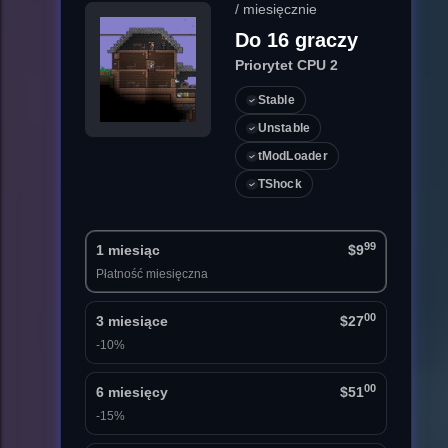
/ miesięcznie
Do 16 graczy
Priorytet CPU 2
Stable
Unstable
tModLoader
TShock
99
1 miesiąc
$9
Płatność miesięczna
00
3 miesiące
$27
-10%
00
6 miesięcy
$51
-15%