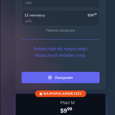
-15%
00
12 miesięcy
$56
-22%
Płatność miesięczna
Solidny start dla małych ekip i
klasycznych światów co-op.
Zaczynam
NAJPOPULARNIEJSZY
Plan M
99
$9