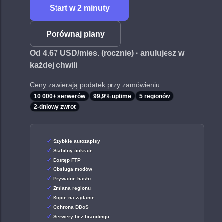
Start w 2 minuty
Porównaj plany
Od 4,67 USD/mies. (rocznie) · anulujesz w
każdej chwili
Ceny zawierają podatek przy zamówieniu.
10 000+ serwerów
99,9% uptime
5 regionów
2-dniowy zwrot
Szybkie autozapisy
Stabilny tickrate
Dostęp FTP
Obsługa modów
Prywatne hasło
Zmiana regionu
Kopie na żądanie
Ochrona DDoS
Serwery bez brandingu