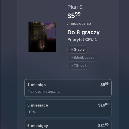
Plan S
99
$5
/ miesięcznie
Do 8 graczy
Priorytet CPU 1
Stable
tModLoader
TShock
99
1 miesiąc
$5
Płatność miesięczna
00
3 miesiące
$16
-10%
00
6 miesięcy
$31