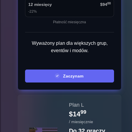
00
12 miesięcy
$94
-22%
Płatność miesięczna
Wyważony plan dla większych grup,
eventów i modów.
Zaczynam
Plan L
99
$14
/ miesięcznie
Do 32 graczy