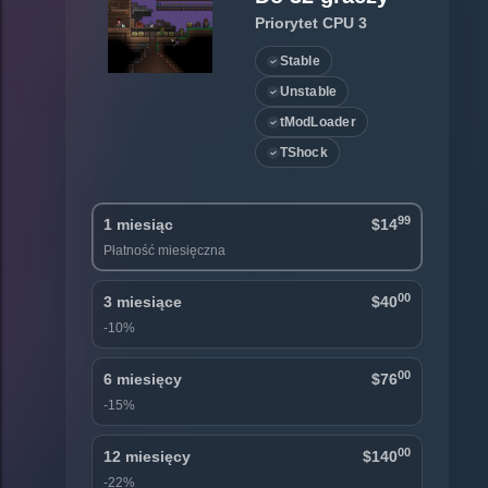
Priorytet CPU 3
Stable
Unstable
tModLoader
TShock
99
1 miesiąc
$14
Płatność miesięczna
00
3 miesiące
$40
-10%
00
6 miesięcy
$76
-15%
00
12 miesięcy
$140
-22%