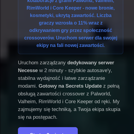
kolaboracje z grami
Palworld, Valheim,
RimWorld i Core Keeper
- nowe bronie,
kosmetyki, ukrytą zawartość. Liczba
graczy wzrosła o 11% wraz z
odkrywaniem gry przez społeczność
crossoverów. Uruchom serwer dla swojej
ekipy na fali nowej zawartości.
Uruchom zarządzany
dedykowany serwer
Necesse
w 2 minuty - szybkie autosave'y,
stabilna wydajność i łatwe zarządzanie
modami.
Gotowy na Secrets Update
z pełną
obsługą zawartości crossover z Palworld,
Valheim, RimWorld i Core Keeper od ręki. My
zajmujemy się techniką, a Twoja ekipa skupia
się na postępach.