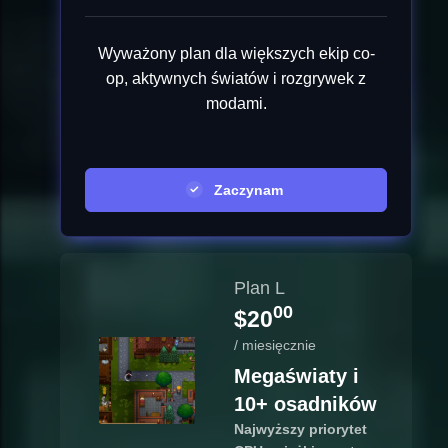
Wyważony plan dla większych ekip co-
op, aktywnych światów i rozgrywek z
modami.
Zaczynam
Plan L
00
$20
/ miesięcznie
Megaświaty i
10+ osadników
Najwyższy priorytet