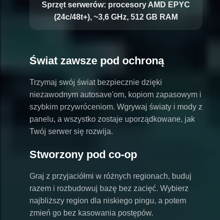
Sprzęt serwerów:
procesory AMD EPYC
(24c/48t+), ~3,6 GHz, 512 GB RAM
Świat zawsze pod ochroną
Trzymaj swój świat bezpiecznie dzięki
niezawodnym autosave'om, kopiom zapasowym i
szybkim przywróceniom. Wgrywaj światy i mody z
panelu, a wszystko zostaje uporządkowane, jak
Twój serwer się rozwija.
Stworzony pod co-op
Graj z przyjaciółmi w różnych regionach, buduj
razem i rozbudowuj bazę bez zacięć. Wybierz
najbliższy region dla niskiego pingu, a potem
zmień go bez kasowania postępów.