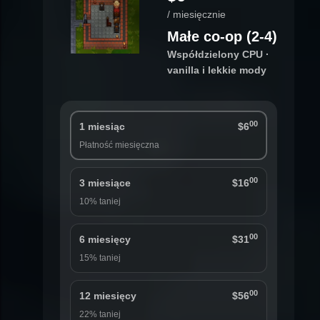
/ miesięcznie
Małe co-op (2-4)
Współdzielony CPU ·
vanilla i lekkie mody
00
1 miesiąc
$6
Płatność miesięczna
00
3 miesiące
$16
10% taniej
00
6 miesięcy
$31
15% taniej
00
12 miesięcy
$56
22% taniej