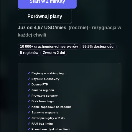
Start w 2 minuty
Porównaj plany
Już od 4,67 USD/mies.
(rocznie) · rezygnacja w
każdej chwili
10 000+ uruchomionych serwerów
99,9% dostępności
5 regionów
Zwrot w 2 dni
Regiony o niskim pingu
Szybkie autosave'y
Dostęp FTP
Zmiana regionu
Prywatne serwery
Brak brandingu
Kopie zapasowe na żądanie
Sprawne wsparcie
Zwrot pieniędzy w 2 dni
RAM bez limitu
Przestrzeń dysku bez limitu