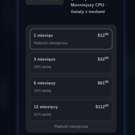
Mocniejszy CPU ·
światy z modami
00
1 miesiąc
$12
Płatność miesięczna
00
3 miesiące
$32
10% taniej
00
6 miesięcy
$61
15% taniej
00
12 miesięcy
$112
22% taniej
Płatność miesięczna