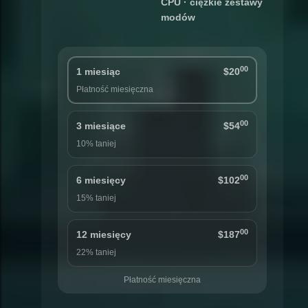
CPU · ciężkie zestawy
modów
00
1 miesiąc
$20
Płatność miesięczna
00
3 miesiące
$54
10% taniej
00
6 miesięcy
$102
15% taniej
00
12 miesięcy
$187
22% taniej
Płatność miesięczna