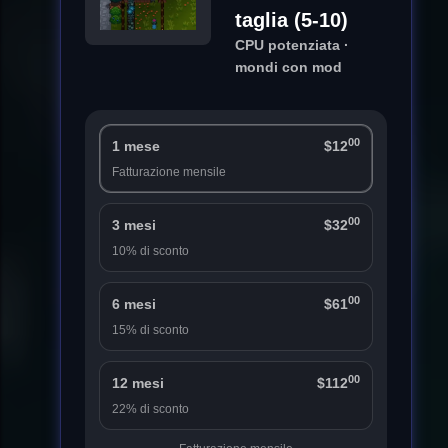
taglia (5-10)
CPU potenziata ·
mondi con mod
00
1 mese
$12
Fatturazione mensile
00
3 mesi
$32
10% di sconto
00
6 mesi
$61
15% di sconto
00
12 mesi
$112
22% di sconto