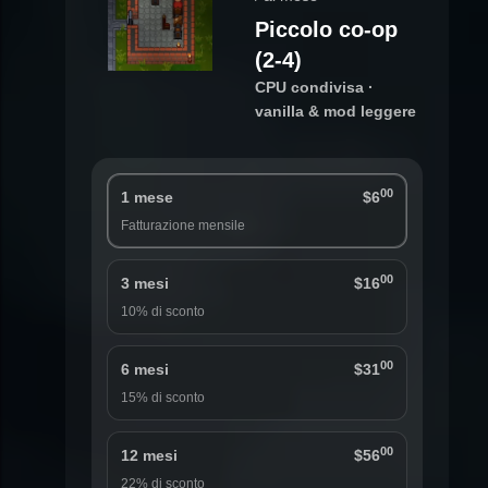
Piccolo co-op
(2-4)
CPU condivisa ·
vanilla & mod leggere
00
1 mese
$6
Fatturazione mensile
00
3 mesi
$16
10% di sconto
00
6 mesi
$31
15% di sconto
00
12 mesi
$56
22% di sconto