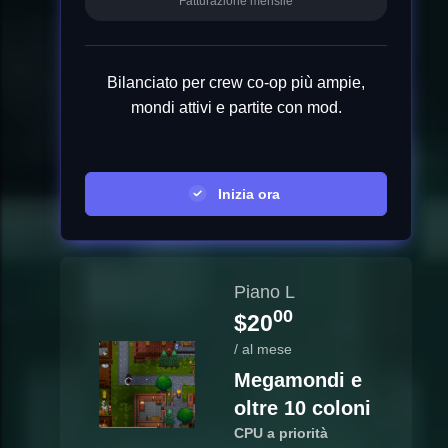
Fatturazione mensile
Bilanciato per crew co-op più ampie,
mondi attivi e partite con mod.
Inizia ora
Piano L
00
$20
/ al mese
Megamondi e
oltre 10 coloni
CPU a priorità