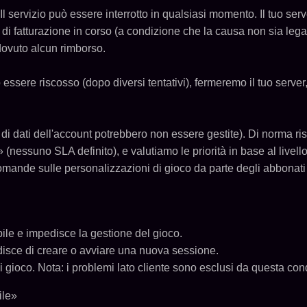
 Il servizio può essere interrotto in qualsiasi momento. Il tuo s
o di fatturazione in corso (a condizione che la causa non sia leg
dovuto alcun rimborso.
sere riscosso (dopo diversi tentativi), fermeremo il tuo server
ve di dati dell'account potrebbero non essere gestite). Di norma ri
t» (nessuno SLA definito), e valutiamo le priorità in base al livell
domande sulle personalizzazioni di gioco da parte degli abbonati 
bile e impedisce la gestione del gioco.
edisce di creare o avviare una nuova sessione.
i gioco. Nota: i problemi lato cliente sono esclusi da questa con
ile»