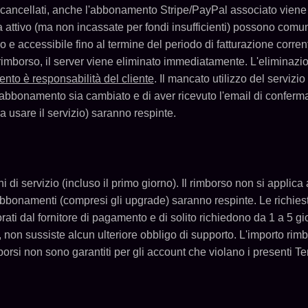
cancellati, anche l'abbonamento Stripe/PayPal associato viene an
 attivo (ma non incassate per fondi insufficienti) possono com
vo e accessibile fino al termine del periodo di fatturazione corre
n rimborso, il server viene eliminato immediatamente. L'elimina
nto è responsabilità del cliente
. Il mancato utilizzo del servizi
l'abbonamento sia cambiato e di aver ricevuto l'email di conferma.
a usare il servizio) saranno respinte.
rni di servizio (incluso il primo giorno). Il rimborso non si applica
bbonamenti (compresi gli upgrade) saranno respinte. Le richiest
ti dal fornitore di pagamento e di solito richiedono da 1 a 5 gior
, non sussiste alcun ulteriore obbligo di supporto. L'importo rim
rsi non sono garantiti per gli account che violano i presenti Te