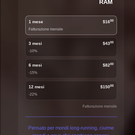
RAM
00
1 mese
$16
Fatturazione mensile
00
3 mesi
$43
-10%
00
6 mesi
$82
-15%
00
12 mesi
$150
-22%
Fatturazione mensile
Pensato per mondi long-running, ciurme