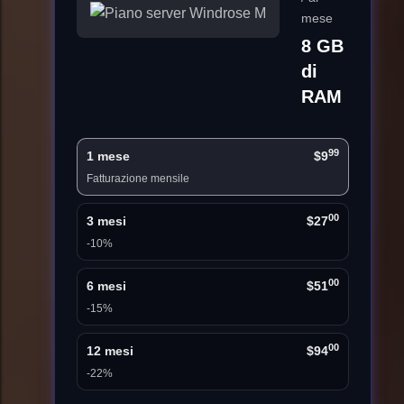
mese
8 GB
di
RAM
99
1 mese
$9
Fatturazione mensile
00
3 mesi
$27
-10%
00
6 mesi
$51
-15%
00
12 mesi
$94
-22%