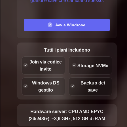
grandi e save che cambiano spesso.
Avvia Windrose
Tutti i piani includono
Join via codice
Storage NVMe
invito
Windows DS
Backup dei
gestito
save
Hardware server:
CPU AMD EPYC
(24c/48t+), ~3,6 GHz, 512 GB di RAM