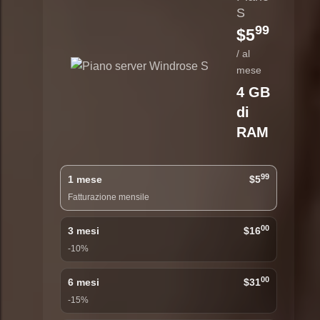
S
99
$5
/ al
mese
4 GB
di
RAM
99
1 mese
$5
Fatturazione mensile
00
3 mesi
$16
-10%
00
6 mesi
$31
-15%