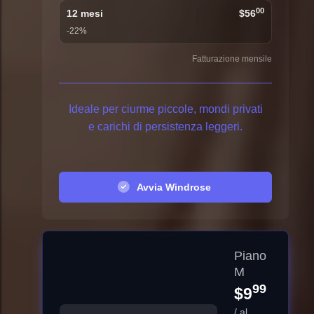
00
12 mesi
$56
-22%
Fatturazione mensile
Ideale per ciurme piccole, mondi privati
e carichi di persistenza leggeri.
Avvia Windrose
Piano
M
99
$9
/ al