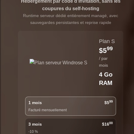
Hébergement par code d'invitation, sans les
coupures du self-hosting
Runtime serveur dédié entièrement managé, avec
sauvegardes persistantes et reprise rapide
Plan S
99
$5
/ par
mois
4 Go
RAM
99
1 mois
$5
Facturé mensuellement
00
3 mois
$16
-10 %