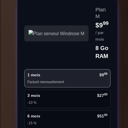
Plan
M
99
$9
/ par
mois
8 Go
RAM
99
1 mois
$9
Facturé mensuellement
00
3 mois
$27
-10 %
00
6 mois
$51
-15 %