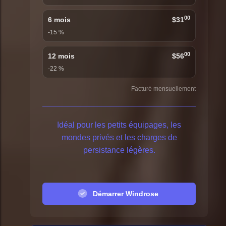
00
6 mois
$31
-15 %
00
12 mois
$56
-22 %
Facturé mensuellement
Idéal pour les petits équipages, les
mondes privés et les charges de
persistance légères.
Démarrer Windrose