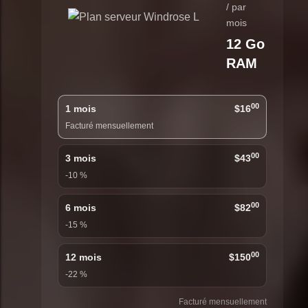
/ par
mois
12 Go
RAM
00
1 mois
$16
Facturé mensuellement
00
3 mois
$43
-10 %
00
6 mois
$82
-15 %
00
12 mois
$150
-22 %
Facturé mensuellement