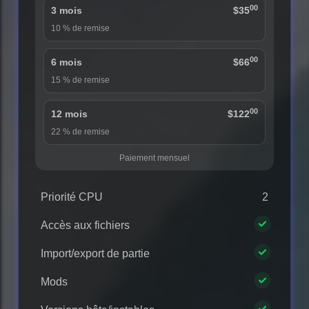
00
3 mois
$35
10 % de remise
00
6 mois
$66
15 % de remise
00
12 mois
$122
22 % de remise
Paiement mensuel
Priorité CPU
2
Accès aux fichiers
Import/export de partie
Mods