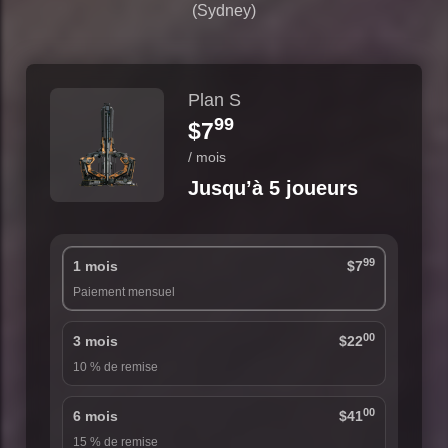
(Sydney)
Plan S
99
$7
/ mois
Jusqu’à 5 joueurs
99
1 mois
$7
Paiement mensuel
00
3 mois
$22
10 % de remise
00
6 mois
$41
15 % de remise