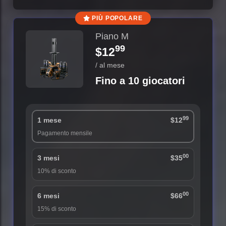
PIÙ POPOLARE
Piano M
99
$12
/ al mese
Fino a 10 giocatori
99
1 mese
$12
Pagamento mensile
00
3 mesi
$35
10% di sconto
00
6 mesi
$66
15% di sconto