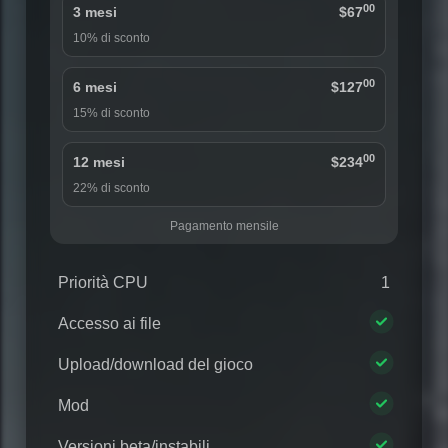
00
3 mesi
$67
10% di sconto
00
6 mesi
$127
15% di sconto
00
12 mesi
$234
22% di sconto
Pagamento mensile
Priorità CPU
1
Accesso ai file
Upload/download del gioco
Mod
Versioni beta/instabili