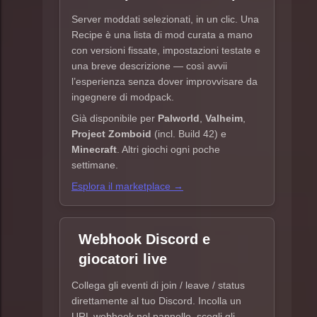
Server moddati selezionati, in un clic. Una
Recipe è una lista di mod curata a mano
con versioni fissate, impostazioni testate e
una breve descrizione — così avvii
l’esperienza senza dover improvvisare da
ingegnere di modpack.
Già disponibile per
Palworld
,
Valheim
,
Project Zomboid
(incl. Build 42) e
Minecraft
. Altri giochi ogni poche
settimane.
Esplora il marketplace →
Webhook Discord e
giocatori live
Collega gli eventi di join / leave / status
direttamente al tuo Discord. Incolla un
URL webhook nel pannello, scegli gli