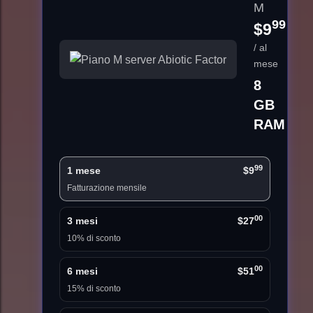
M
99
$9
/ al
mese
8
GB
RAM
99
1 mese
$9
Fatturazione mensile
00
3 mesi
$27
10% di sconto
00
6 mesi
$51
15% di sconto