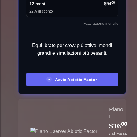
00
12 mesi
$94
22% di sconto
Fatturazione mensile
Equilibrato per crew più attive, mondi
grandi e simulazioni più pesanti.
Avvia Abiotic Factor
Piano
L
00
$16
/ al mese