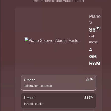
Recensione cliente Abiotic Factor
Piano
S
99
$6
/ al
mese
4
GB
RAM
99
1 mese
$6
Fatturazione mensile
00
3 mesi
$19
10% di sconto