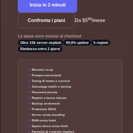
Inizia in 2 minuti
99
Confronta i piani
Da
$5
/mese
Le tasse sono incluse al checkout.
Oltre 10k server ospitati
99,9% uptime
5 regioni
Rimborso entro 2 giorni
Missioni co-op
Prospect persistenti
Tuning di meteo e survival
Salvataggi stabili e backup
Password privata
Regioni a bassa latenza
Backup on-demand
Protezione DDoS
Server senza branding
RAM senza limiti
Spazio disco senza limiti
Pannello di controllo intuitivo