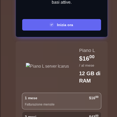
basi attive.
Inizia ora
Piano L
00
$16
/ al mese
12 GB di
RAM
00
1 mese
$16
Fatturazione mensile
00
3 mesi
$43