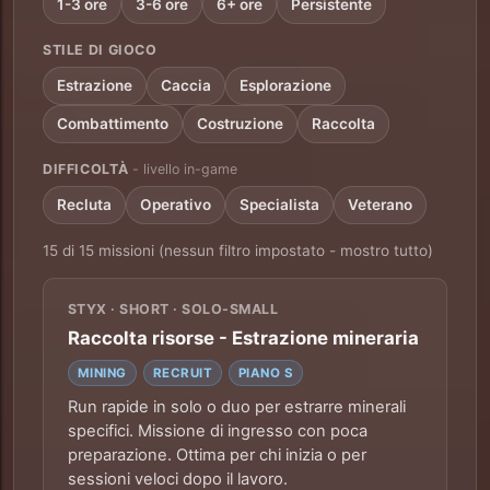
1-3 ore
3-6 ore
6+ ore
Persistente
STILE DI GIOCO
Estrazione
Caccia
Esplorazione
Combattimento
Costruzione
Raccolta
DIFFICOLTÀ
- livello in-game
Recluta
Operativo
Specialista
Veterano
15 di 15 missioni (nessun filtro impostato - mostro tutto)
STYX · SHORT · SOLO-SMALL
Raccolta risorse - Estrazione mineraria
MINING
RECRUIT
PIANO S
Run rapide in solo o duo per estrarre minerali
specifici. Missione di ingresso con poca
preparazione. Ottima per chi inizia o per
sessioni veloci dopo il lavoro.