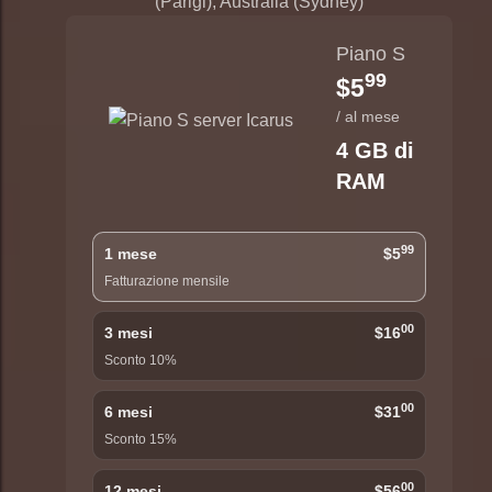
(Parigi), Australia (Sydney)
Piano S
99
$5
/ al mese
4 GB di
RAM
99
1 mese
$5
Fatturazione mensile
00
3 mesi
$16
Sconto 10%
00
6 mesi
$31
Sconto 15%
00
12 mesi
$56