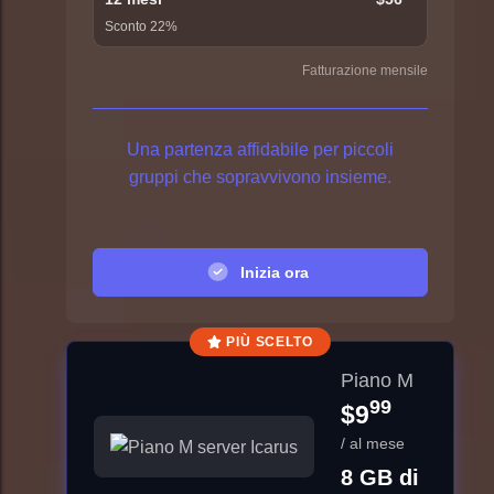
Sconto 22%
Fatturazione mensile
Una partenza affidabile per piccoli
gruppi che sopravvivono insieme.
Inizia ora
PIÙ SCELTO
Piano M
99
$9
/ al mese
8 GB di