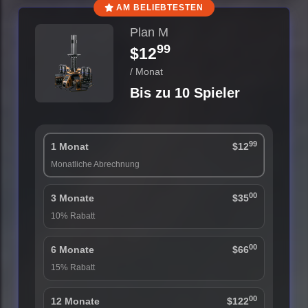
AM BELIEBTESTEN
Plan M
99
$12
/ Monat
Bis zu 10 Spieler
99
1 Monat
$12
Monatliche Abrechnung
00
3 Monate
$35
10% Rabatt
00
6 Monate
$66
15% Rabatt
00
12 Monate
$122