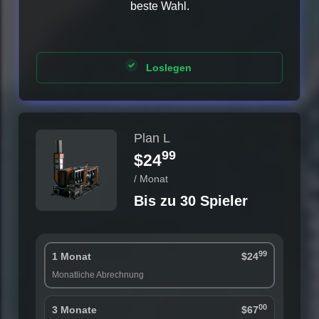
beste Wahl.
Loslegen
Plan L
99
$24
/ Monat
Bis zu 30 Spieler
99
1 Monat
$24
Monatliche Abrechnung
00
3 Monate
$67