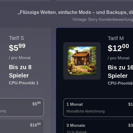
„Flüssige Welten, einfache Mods – und Backups, die
Vintage Story Kundenbewertun
Tarif S
Tarif M
99
00
$5
$12
/ pro Monat
/ pro Monat
Bis zu 8
Bis zu 1
Spieler
Spieler
CPU-Priorität 1
CPU-Prioritä
99
$5
1 Monat
$1
nung
Monatliche Abrechnung
00
$16
3 Monate
$3
10 % Rabatt