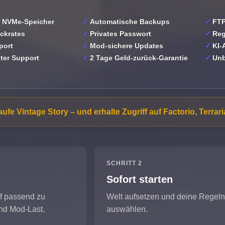
r NVMe-Speicher
Automatische Backups
FTP
ickrates
Privates Passwort
Reg
port
Mod-sichere Updates
KI-
iter Support
2 Tage Geld-zurück-Garantie
Unb
ufe Vintage Story – und erhalte Zugriff auf Factorio, Terra
SCHRITT 2
Sofort starten
if passend zu
Welt aufsetzen und deine Regel
nd Mod-Last.
auswählen.