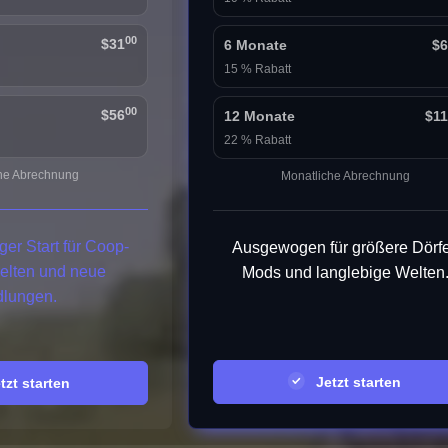
00
$31
6 Monate
$6
15 % Rabatt
00
$56
12 Monate
$1
22 % Rabatt
he Abrechnung
Monatliche Abrechnung
ger Start für Coop-
Ausgewogen für größere Dörfe
elten und neue
Mods und langlebige Welten
dlungen.
Jetzt starten
zt starten