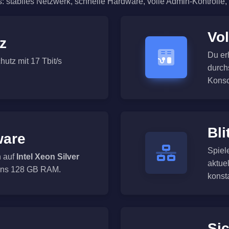
: stabiles Netzwerk, schnelle Hardware, volle Admin-Kontrolle
Vol
z
Du er
hutz mit 17 Tbit/s
durch
Konso
Bli
ware
Spiel
n auf
Intel Xeon Silver
aktue
ens 128 GB RAM.
konst
Si