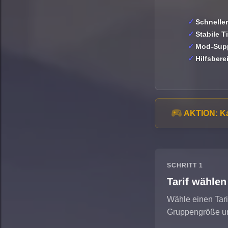
Schnelle
Stabile T
Mod-Sup
Hilfsbere
AKTION:
Ka
SCHRITT 1
Tarif wählen
Wähle einen Tar
Gruppengröße u