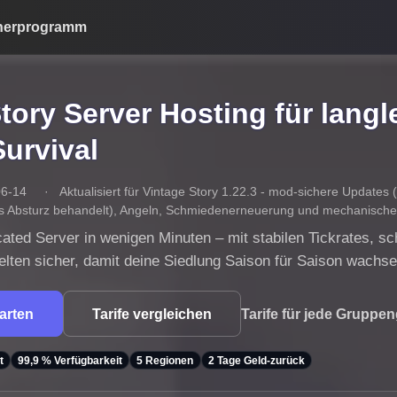
nerprogramm
tory Server Hosting für lang
Survival
06-14
·
Aktualisiert für Vintage Story 1.22.3 - mod-sichere Updates
ls Absturz behandelt), Angeln, Schmiedenerneuerung und mechanische
cated Server in wenigen Minuten – mit stabilen Tickrates,
elten sicher, damit deine Siedlung Saison für Saison wachs
tarten
Tarife vergleichen
Tarife für jede Gruppe
t
99,9 % Verfügbarkeit
5 Regionen
2 Tage Geld-zurück