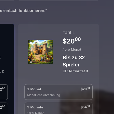
 einfach funktionieren."
g
Tarif L
00
$20
/ pro Monat
Bis zu 32
6
Spieler
CPU-Priorität 3
t 2
00
00
1 Monat
$20
2
Monatliche Abrechnung
00
00
3 Monate
$54
2
10 % Rabatt