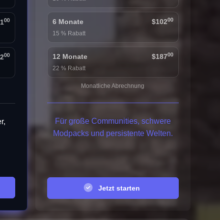
00
00
6 Monate
$102
1
15 % Rabatt
00
00
12 Monate
$187
12
22 % Rabatt
Monatliche Abrechnung
Für große Communities, schwere
r,
Modpacks und persistente Welten.
.
Jetzt starten