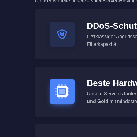
Die Kernvorteile unseres Spieleserver-Hostings
DDoS-Schut
Erstklassiger Angriffssc
Filterkapazität
Beste Hard
Unsere Services laufe
und Gold
mit mindest