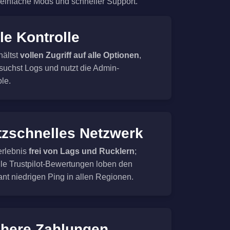
, einfache Mods und schneller Support.
le Kontrolle
hältst
vollen Zugriff auf alle Optionen
,
suchst Logs und nutzt die Admin-
le.
tzschnelles Netzwerk
erlebnis
frei von Lags und Rucklern
;
lle Trustpilot-Bewertungen loben den
ant niedrigen Ping in allen Regionen.
chere Zahlungen