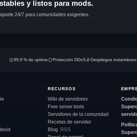
stables y listos para mods.
soporte 24/7 para comunidades exigentes.
99,9 % de uptime
Protección DDoS
Despliegue instantáneo
RECURSOS
EMPR
ie
Wiki de servidores
Condic
Free server tools
Superc
Servidores de la comunidad
servid
Recetas de servidor
Políti
mboid
Blog
RSS
Superc