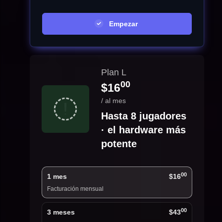
Empezar
Plan L
00
$16
/ al mes
Hasta 8 jugadores
· el hardware más
potente
00
1 mes
$16
Facturación mensual
00
3 meses
$43