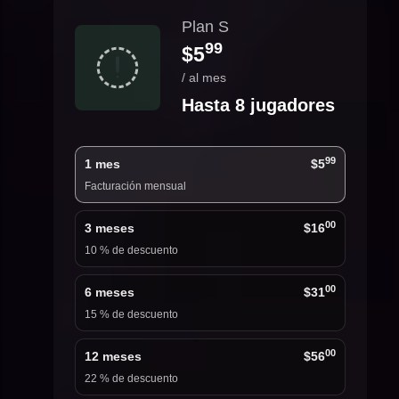
Plan S
99
$5
/ al mes
Hasta 8 jugadores
99
1 mes
$5
Facturación mensual
00
3 meses
$16
10 % de descuento
00
6 meses
$31
15 % de descuento
00
12 meses
$56
22 % de descuento