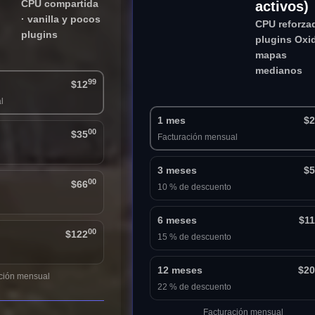
CPU compartida
activos)
· vanilla y pocos
CPU reforzad
plugins
plugins Oxi
mapas
medianos
99
$12
l
1 mes
$2
00
$35
Facturación mensual
3 meses
$5
00
$66
10 % de descuento
6 meses
$1
00
$122
15 % de descuento
12 meses
$20
ción mensual
22 % de descuento
Facturación mensual