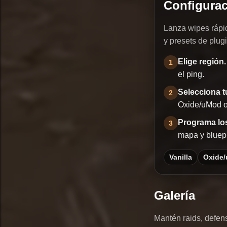
Configurac
Lanza wipes rápi
y presets de plug
Elige región.
1
el ping.
Selecciona t
2
Oxide/uMod o 
Programa lo
3
mapa y bluepr
Vanilla
Oxide
Galería
Mantén raids, defen