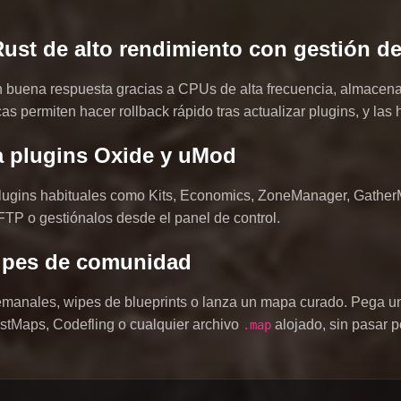
ust de alto rendimiento con gestión d
n buena respuesta gracias a CPUs de alta frecuencia, almacena
s permiten hacer rollback rápido tras actualizar plugins, y las
a plugins Oxide y uMod
plugins habituales como Kits, Economics, ZoneManager, Gathe
FTP o gestiónalos desde el panel de control.
ipes de comunidad
emanales, wipes de blueprints o lanza un mapa curado. Pega 
tMaps, Codefling o cualquier archivo
alojado, sin pasar 
.map