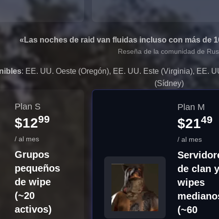
«Las noches de raid van fluidas incluso con más de 
Reseña de la comunidad de Rus
nibles
: EE. UU. Oeste (Oregón), EE. UU. Este (Virginia), EE. UU
(Sídney)
Plan S
Plan M
99
49
$12
$21
/ al mes
/ al mes
Grupos
Servidor
pequeños
de clan 
de wipe
wipes
(~20
mediano
activos)
(~60