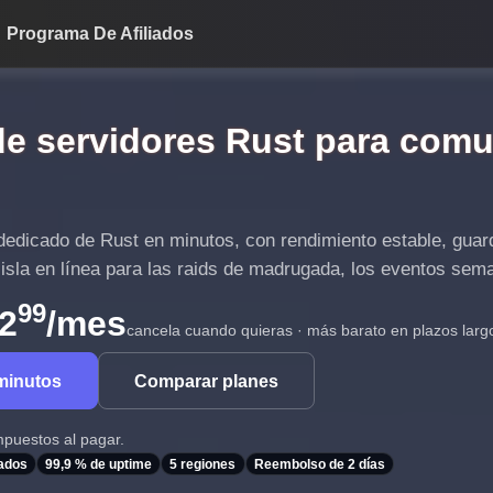
Programa De Afiliados
de servidores Rust para comu
dedicado de Rust en minutos, con rendimiento estable, gua
 isla en línea para las raids de madrugada, los eventos sema
99
2
/mes
cancela cuando quieras · más barato en plazos larg
minutos
Comparar planes
mpuestos al pagar.
jados
99,9 % de uptime
5 regiones
Reembolso de 2 días