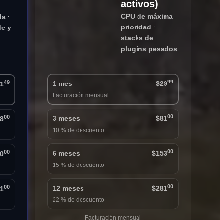
activos)
CPU de máxima
a ·
prioridad ·
de y
stacks de
plugins pesados
99
49
1 mes
$29
1
Facturación mensual
00
00
3 meses
$81
8
10 % de descuento
00
00
6 meses
$153
10
15 % de descuento
00
00
12 meses
$281
1
22 % de descuento
Facturación mensual