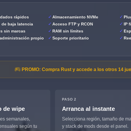
dados rápidos
Almacenamiento NVMe
Plu
de baja latencia
Acceso FTP y RCON
IP 
es sin marcas
RAM sin límites
Esp
administración propio
Soporte prioritario
Ree
PROMO:
Compra Rust y accede a los otros 14 ju
PASO 2
lo de wipe
Arranca al instante
pes semanales,
Selecciona región, tamaño de m
ensuales según tu
y stack de mods desde el panel.