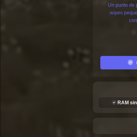
Un punto de p
wipes peque
com
E
RAM sin 