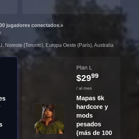
100 jugadores conectados.»
t
. Noreste (Toronto), Europa Oeste (París), Australia
Plan L
99
$29
/ al mes
Mapas 6k
es
hardcore y
y
mods
pesados
s
(más de 100