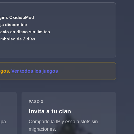
gins Oxide/uMod
fija disponible
acio en disco sin límites
mbolso de 2 días
egos.
Ver todos los juegos
PASO 3
Invita a tu clan
apa
Comparte la IP y escala slots sin
migraciones.