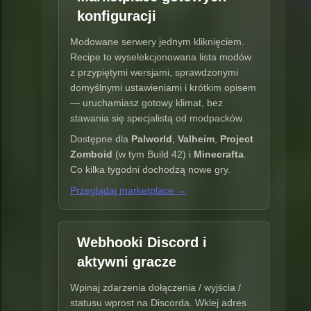
konfiguracji
Modowane serwery jednym kliknięciem.
Recipe to wyselekcjonowana lista modów
z przypiętymi wersjami, sprawdzonymi
domyślnymi ustawieniami i krótkim opisem
— uruchamiasz gotowy klimat, bez
stawania się specjalistą od modpacków.
Dostępne dla
Palworld
,
Valheim
,
Project
Zomboid
(w tym Build 42) i
Minecrafta
.
Co kilka tygodni dochodzą nowe gry.
Przeglądaj marketplace →
Webhooki Discord i
aktywni gracze
Wpinaj zdarzenia dołączenia / wyjścia /
statusu wprost na Discorda. Wklej adres