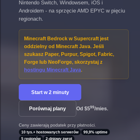
Nintendo Switch, Windowsem, iOS i
Androidem - na sprzęcie AMD EPYC w pięciu
regionach.
Minecraft Bedrock w Supercraft jest
oddzielny od Minecraft Java. Jeśli
szukasz Paper, Purpur, Spigot, Fabric,
Forge lub NeoForge, skorzystaj z
hostingu Minecraft Java
.
Start w 2 minuty
99
Porównaj plany
Od
$5
/mies.
Ceny zawierają podatek przy płatności.
10 tys.+ hostowanych serwerów
99,9% uptime
5 regionów
2-dniowy zwrot