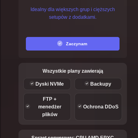
Idealny dla większych grup i cięższych
setupów z dodatkami.
Zaczynam
Wszystkie plany zawierają
Dyski NVMe
Backupy
FTP +
menedżer
Ochrona DDoS
plików
Sprzęt serwerowy:
CPU AMD EPYC