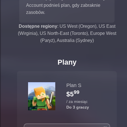
Account podnieś plan, gdy zabraknie
zasobów.
Dostępne regiony
: US West (Oregon), US East
(Wirginia), US North-East (Toronto), Europe West
(Paryż), Australia (Sydney)
Plany
Plan S
99
$5
/ za miesiąc
Do 3 graczy