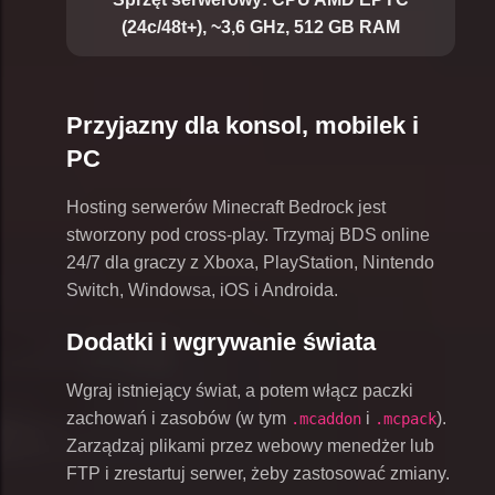
(24c/48t+), ~3,6 GHz, 512 GB RAM
Przyjazny dla konsol, mobilek i
PC
Hosting serwerów Minecraft Bedrock jest
stworzony pod cross-play. Trzymaj BDS online
24/7 dla graczy z Xboxa, PlayStation, Nintendo
Switch, Windowsa, iOS i Androida.
Dodatki i wgrywanie świata
Wgraj istniejący świat, a potem włącz paczki
zachowań i zasobów (w tym
i
).
.mcaddon
.mcpack
Zarządzaj plikami przez webowy menedżer lub
FTP i zrestartuj serwer, żeby zastosować zmiany.