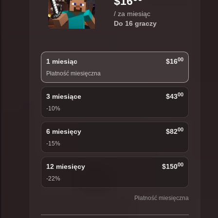
$16
/ za miesiąc
Do 16 graczy
00
1 miesiąc
$16
Płatność miesięczna
00
3 miesiące
$43
-10%
00
6 miesięcy
$82
-15%
00
12 miesięcy
$150
-22%
Płatność miesięczna