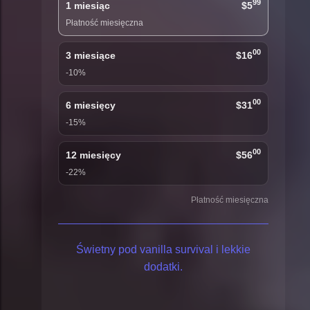
99
1 miesiąc
$5
Płatność miesięczna
00
3 miesiące
$16
-10%
00
6 miesięcy
$31
-15%
00
12 miesięcy
$56
-22%
Płatność miesięczna
Świetny pod vanilla survival i lekkie
dodatki.