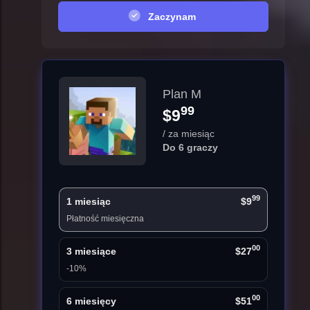
Zaczynam
Plan M
99
$9
/ za miesiąc
Do 6 graczy
99
1 miesiąc
$9
Płatność miesięczna
00
3 miesiące
$27
-10%
00
6 miesięcy
$51