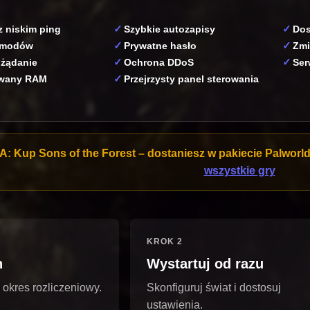
z niskim ping
Szybkie autozapisy
Dos
 modów
Prywatne hasło
Zmi
 żądanie
Ochrona DDoS
Ser
owany RAM
Przejrzysty panel sterowania
A:
Kup Sons of the Forest – dostaniesz w pakiecie Palworld, 
wszystkie gry
KROK 2
n
Wystartuj od razu
 okres rozliczeniowy.
Skonfiguruj świat i dostosuj
ustawienia.