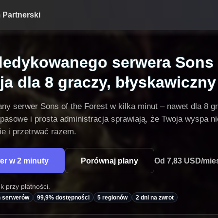
 Partnerski
dedykowanego serwera Sons o
a dla 8 graczy, błyskawiczny 
 serwer Sons of the Forest w kilka minut – nawet dla 8 gr
pasowe i prosta administracja sprawiają, że Twoja wyspa ni
ie i przetrwać razem.
r w 2 minuty
Porównaj plany
Od 7,83 USD/mies.
 przy płatności.
h serwerów
99,9% dostępności
5 regionów
2 dni na zwrot