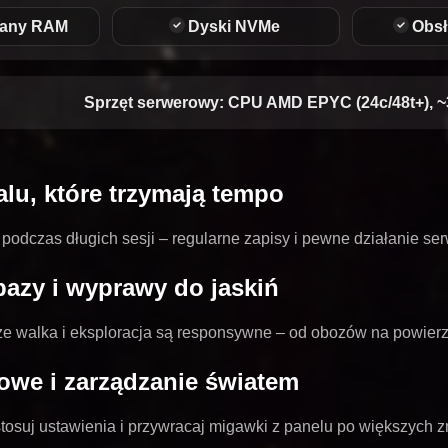
wany RAM
Dyski NVMe
Obs
Sprzęt serwerowy:
CPU AMD EPYC (24c/48t+), ~
alu, które trzymają tempo
podczas długich sesji – regularne zapisy i pewne działanie serw
azy i wyprawy do jaskiń
 że walka i eksploracja są responsywne – od obozów na powierzc
owe i zarządzanie światem
tosuj ustawienia i przywracaj migawki z panelu po większych 