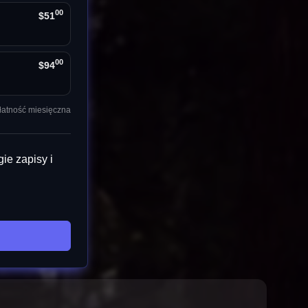
00
$51
00
$94
łatność miesięczna
ie zapisy i