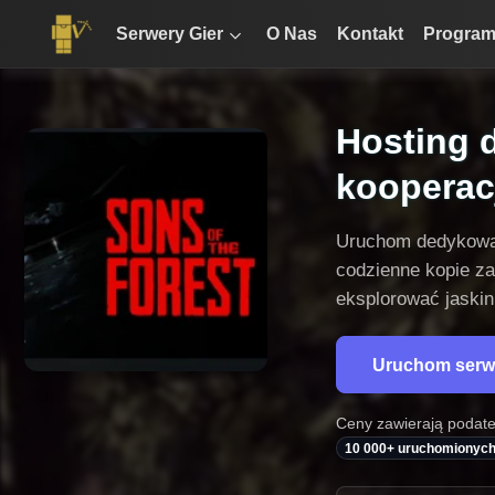
Serwery Gier
O Nas
Kontakt
Program
Hosting 
kooperacj
Uruchom dedykowany
codzienne kopie za
eksplorować jaskin
Uruchom serwe
Ceny zawierają podatek
10 000+ uruchomionyc