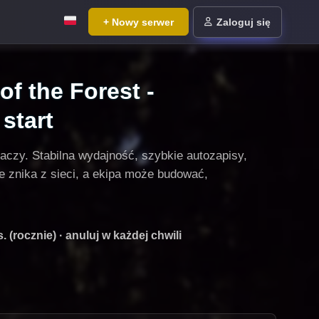
+ Nowy serwer
Zaloguj się
f the Forest -
start
aczy. Stabilna wydajność, szybkie autozapisy,
e znika z sieci, a ekipa może budować,
 (rocznie) · anuluj w każdej chwili