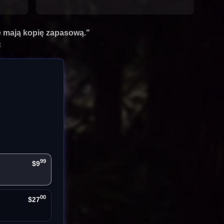
e mają kopię zapasową."
t
99
$9
00
$27