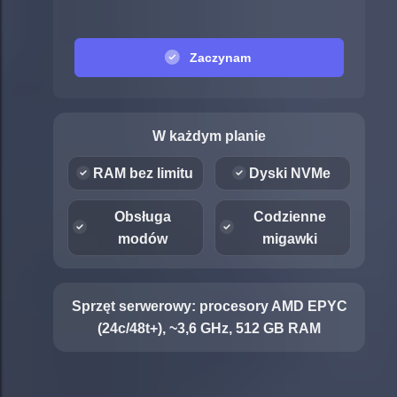
Zaczynam
W każdym planie
RAM bez limitu
Dyski NVMe
Obsługa
Codzienne
modów
migawki
Sprzęt serwerowy:
procesory AMD EPYC
(24c/48t+), ~3,6 GHz, 512 GB RAM