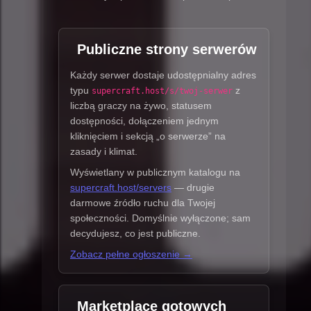
Publiczne strony serwerów
Każdy serwer dostaje udostępnialny adres
typu
z
supercraft.host/s/twoj-serwer
liczbą graczy na żywo, statusem
dostępności, dołączeniem jednym
kliknięciem i sekcją „o serwerze” na
zasady i klimat.
Wyświetlany w publicznym katalogu na
supercraft.host/servers
— drugie
darmowe źródło ruchu dla Twojej
społeczności. Domyślnie wyłączone; sam
decydujesz, co jest publiczne.
Zobacz pełne ogłoszenie →
Marketplace gotowych