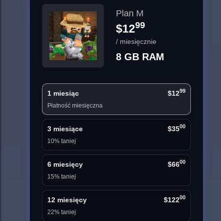
Plan M
99
$12
/ miesięcznie
8 GB RAM
99
1 miesiąc
$12
Płatność miesięczna
00
3 miesiące
$35
10% taniej
00
6 miesięcy
$66
15% taniej
00
12 miesięcy
$122
22% taniej