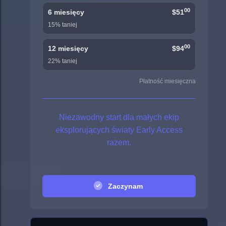
00
6 miesięcy
$51
15% taniej
00
12 miesięcy
$94
22% taniej
Płatność miesięczna
Niezawodny start dla małych ekip
eksplorujących światy Early Access
razem.
Zaczynam