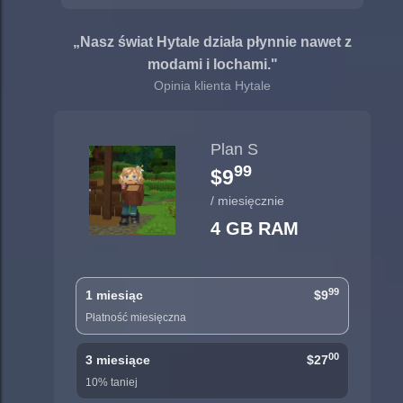
„Nasz świat Hytale działa płynnie nawet z
modami i lochami."
Opinia klienta Hytale
Plan S
99
$9
/ miesięcznie
4 GB RAM
99
1 miesiąc
$9
Płatność miesięczna
00
3 miesiące
$27
10% taniej