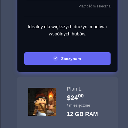
Płatność miesięczna
Idealny dla większych drużyn, modów i
wspólnych hubów.
Zaczynam
Plan L
00
$24
/ miesięcznie
12 GB RAM