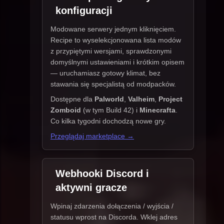
konfiguracji
Modowane serwery jednym kliknięciem.
Recipe to wyselekcjonowana lista modów
z przypiętymi wersjami, sprawdzonymi
domyślnymi ustawieniami i krótkim opisem
— uruchamiasz gotowy klimat, bez
stawania się specjalistą od modpacków.
Dostępne dla
Palworld
,
Valheim
,
Project
Zomboid
(w tym Build 42) i
Minecrafta
.
Co kilka tygodni dochodzą nowe gry.
Przeglądaj marketplace →
Webhooki Discord i
aktywni gracze
Wpinaj zdarzenia dołączenia / wyjścia /
statusu wprost na Discorda. Wklej adres