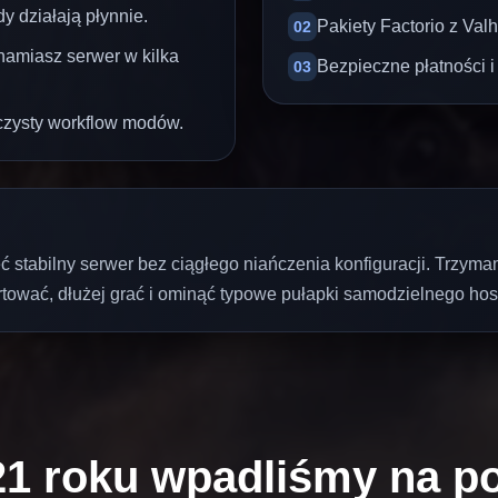
y działają płynnie.
Pakiety Factorio z Val
02
hamiasz serwer w kilka
Bezpieczne płatności i
03
 czysty workflow modów.
mieć stabilny serwer bez ciągłego niańczenia konfiguracji. Trzy
tować, dłużej grać i ominąć typowe pułapki samodzielnego hos
1 roku wpadliśmy na p