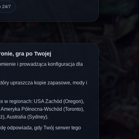
 24/7
ronie, gra po Twojej
mienie i prowadząca konfiguracja dla
który upraszcza kopie zapasowe, mody i
x w regionach: USA Zachód (Oregon),
 Ameryka Północna-Wschód (Toronto),
), Australia (Sydney).
wdę odpowiada, gdy Twój serwer tego