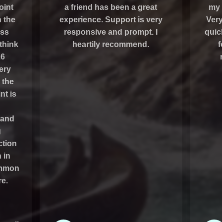
oint
a friend has been a great
my 
h the
experience. Support is very
Very
ess
responsive and prompt. I
quic
 think
heartily recommend.
f
.6
ery
 the
nt is
 and
g
ction
 in
ommon
e.