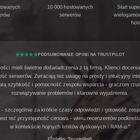
towanych
10 000 hostowanych
Start super
erów
serwerów
wielogamow
hos
★★★★★
PODSUMOWANIE OPINII NA TRUSTPILOT
ci mieli świetne doświadczenia z tą firmą. Klienci docenia
ść serwerów. Zwracają też uwagę na prosty i intuicyjny inte
lą szybkość i pomocność zespołu wsparcia - graczom rzu
rozwiązywanie problemów i klarowne wyjaśnienia.
 - szczególnie za krótkie czasy odpowiedzi i gotowość zespo
est też przystępność cenowa - wielu recenzentów podkreśla
w kontekście hojnych limitów dyskowych i RAM-u."
(Źródło: Trustpilot)