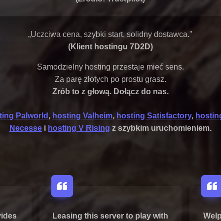
„Uczciwa cena, szybki start, solidny dostawca."
(Klient hostingu 7D2D)
Samodzielny hosting przestaje mieć sens.
Za parę złotych po prostu grasz.
Zrób to z głową. Dołącz do nas.
ting Palworld
,
hosting Valheim
,
hosting Satisfactory
,
hostin
Necesse
i
hosting V Rising
z szybkim uruchomieniem.
vides
Leasing this server to play with
Welp