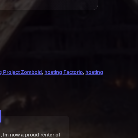
g Project Zomboid
,
hosting Factorio
,
hosting
, Im now a proud renter of