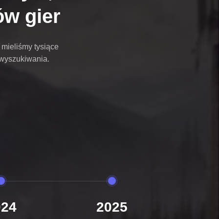
ów gier
 mieliśmy tysiące
 wyszukiwania.
024
2025