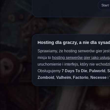
Start
Hosting dla graczy, a nie dla sys
Sprawiamy, że hosting serwerów gier jes
misja to
hosting serwerów gier jako usług
uruchomienie i interfejs, który nie wchod
Obsługujemy
7 Days To Die
,
Palworld
,
S
Zomboid
,
Valheim
,
Factorio
,
Necesse
i