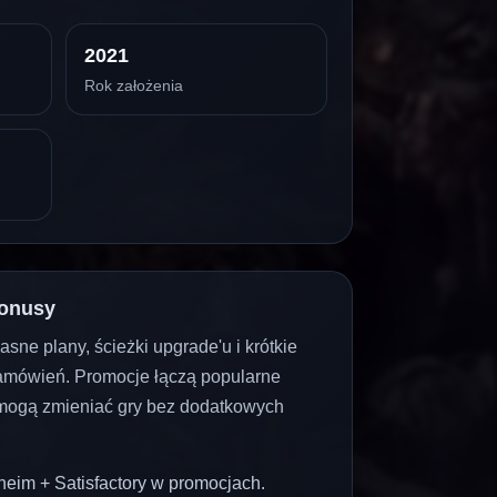
2021
Rok założenia
bonusy
sne plany, ścieżki upgrade'u i krótkie
amówień. Promocje łączą popularne
y mogą zmieniać gry bez dodatkowych
heim + Satisfactory w promocjach.