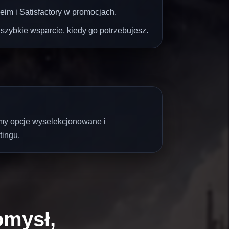
heim i Satisfactory w promocjach.
 szybkie wsparcie, kiedy go potrzebujesz.
mamy opcje wyselekcjonowane i
tingu.
omysł,