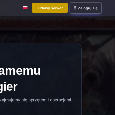
+ Nowy serwer
Zaloguj się
y samemu
ier
 zajmujemy się sprzętem i operacjami,