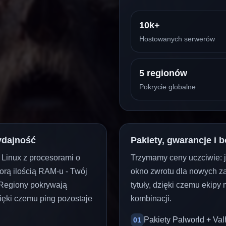
10k+
Hostowanych serwerów
5 regionów
Pokrycie globalne
ydajność
Pakiety, gwarancje i 
inux z procesorami o
Trzymamy ceny uczciwie: ja
rą ilością RAM-u - Twój
okno zwrotu dla nowych z
. Regiony pokrywają
tytuły, dzięki czemu ekip
ięki czemu ping pozostaje
kombinacji.
Pakiety Palworld + Val
01