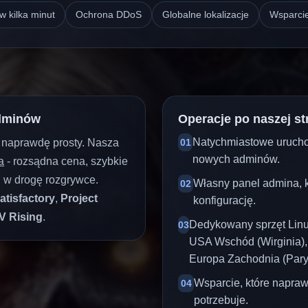
 w kilka minut
Ochrona DDoS
Globalne lokalizacje
Wsparcie
adminów
Operacje po naszej st
Natychmiastowe urucho
t naprawdę prosty. Nasza
01
nowych adminów.
a
- rozsądna cena, szybkie
zi w drogę rozgrywce.
Własny panel admina, 
02
atisfactory
,
Project
konfigurację.
V Rising
.
Dedykowany sprzęt Linu
03
USA Wschód (Wirginia),
Europa Zachodnia (Paryż
Wsparcie, które napra
04
potrzebuje.