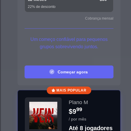
22% de desconto
Cobrança mensal
Um começo confiável para pequenos
grupos sobrevivendo juntos.
Começar agora
MAIS POPULAR
Plano M
99
$9
/ por mês
Até 8 jogadores