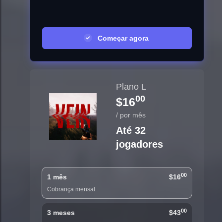
Começar agora
Plano L
00
$16
/ por mês
Até 32
jogadores
00
1 mês
$16
Cobrança mensal
00
3 meses
$43