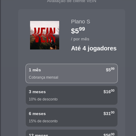
Avaliação de cliente VEIN
Plano S
99
$5
/ por mês
Até 4 jogadores
99
1 mês
$5
Cobrança mensal
00
3 meses
$16
10% de desconto
00
6 meses
$31
15% de desconto
00
12 meses
$56