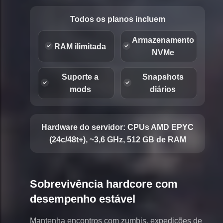
Todos os planos incluem
Armazenamento
RAM ilimitada
NVMe
Suporte a
Snapshots
mods
diários
Hardware do servidor:
CPUs AMD EPYC
(24c/48t+), ~3,6 GHz, 512 GB de RAM
Sobrevivência hardcore com
desempenho estável
Mantenha encontros com zumbis, expedições de