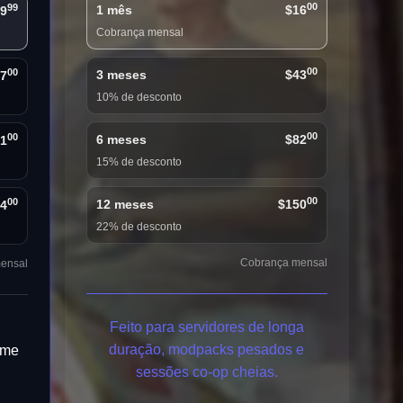
00
99
1 mês
$16
9
Cobrança mensal
00
00
3 meses
$43
7
10% de desconto
00
00
6 meses
$82
1
15% de desconto
00
00
12 meses
$150
4
22% de desconto
Cobrança mensal
ensal
Feito para servidores de longa
duração, modpacks pesados e
ime
sessões co-op cheias.