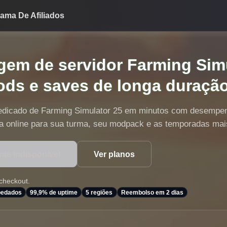
ama De Afiliados
em de servidor Farming Simu
ods e saves de longa duraçã
edicado de Farming Simulator 25 em minutos com desempenho 
a online para sua turma, seu modpack e as temporadas mai
te indisponível
Ver planos
 checkout.
spedados
99,9% de uptime
5 regiões
Reembolso em 2 dias