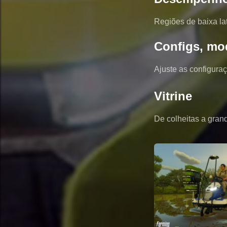
Regiões de baixa l
Configs, mo
Ajuste as configura
Vitrine
De colheitas a gra