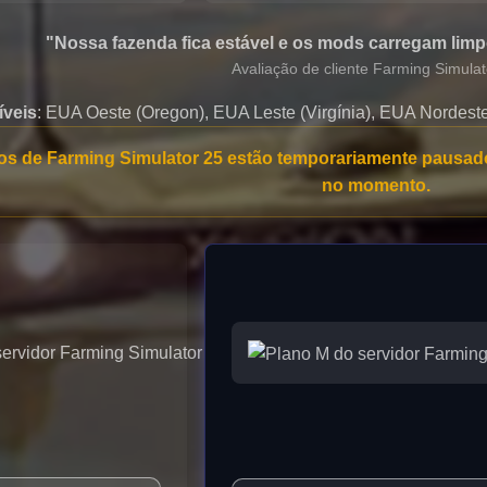
"Nossa fazenda fica estável e os mods carregam lim
Avaliação de cliente Farming Simulat
íveis
: EUA Oeste (Oregon), EUA Leste (Virgínia), EUA Nordeste 
s de Farming Simulator 25 estão temporariamente pausad
no momento.
Plano S
99
$5
/ por mês
Até 8
jogadores