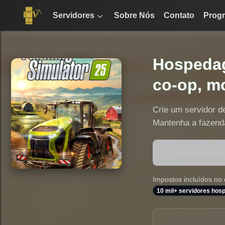
Servidores
Sobre Nós
Contato
Progr
Hospedag
co-op, m
Crie um servidor d
Mantenha a fazend
Temporariamen
Impostos incluídos no
10 mil+ servidores ho