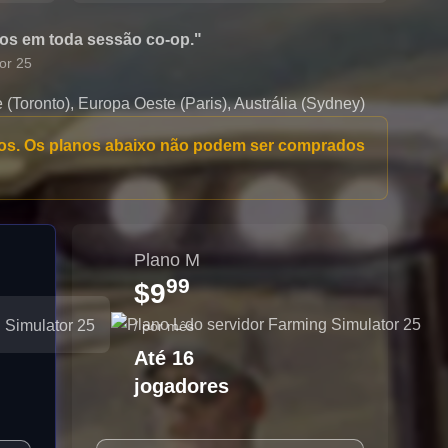
pos em toda sessão co-op."
or 25
(Toronto), Europa Oeste (Paris), Austrália (Sydney)
os. Os planos abaixo não podem ser comprados
Plano M
99
$9
/ por mês
Até 16
jogadores