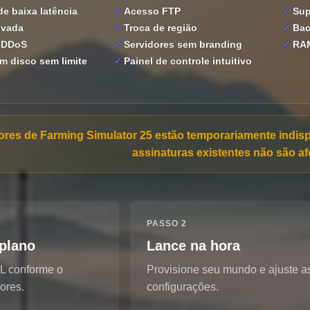
e baixa latência
Acesso FTP
Sup
ivada
Troca de região
Bac
 DDoS
Servidores sem branding
RAM
m disco sem limite
Painel de controle intuitivo
ores de Farming Simulator 25 estão temporariamente indisp
assinaturas existentes não são af
PASSO 2
plano
Lance na hora
 L conforme o
Provisione seu mundo e ajuste a
ores.
configurações.