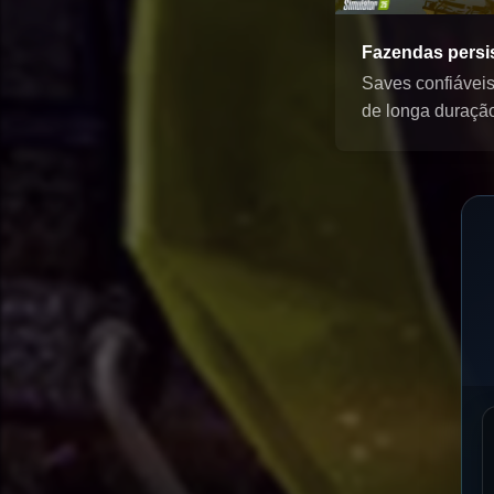
Fazendas persi
Saves confiávei
de longa duraçã