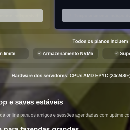
Temporariamente indisponív
ente indisponível
Todos os planos incluem
 limite
Armazenamento NVMe
Supo
Hardware dos servidores:
CPUs AMD EPYC (24c/48t+)
op e saves estáveis
da online para os amigos e sessões agendadas com uptime con
para fazendas grandes