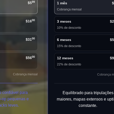
99
$5
1 mês
$
Cobrança mensal
00
$16
3 meses
$2
10% de desconto
00
$31
6 meses
$5
15% de desconto
00
$56
12 meses
$9
22% de desconto
Cobrança mensal
Cobrança m
confiável para
Equilibrado para tripulações
o-op pequenas e
maiores, mapas extensos e upt
cks leves.
constante.