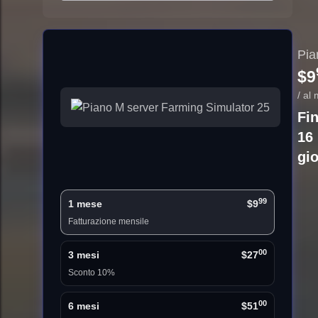
Pia
$9
/ al
Fi
16
gio
99
1 mese
$9
Fatturazione mensile
00
3 mesi
$27
Sconto 10%
00
6 mesi
$51