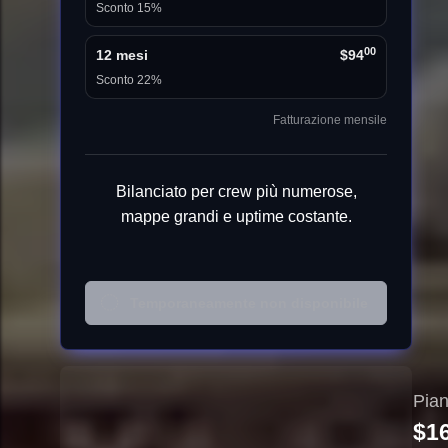
Sconto 15%
00
12 mesi
$94
Sconto 22%
Fatturazione mensile
Bilanciato per crew più numerose,
mappe grandi e uptime costante.
Temporaneamente non disponibile
Pian
$1