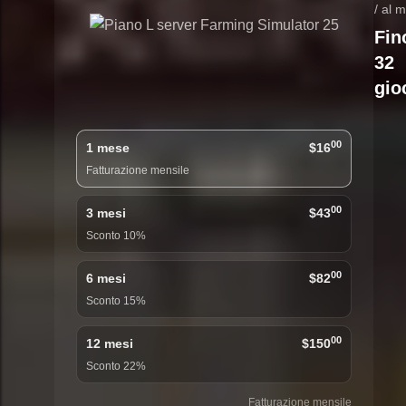
/ al 
Fin
32
gio
00
1 mese
$16
Fatturazione mensile
00
3 mesi
$43
Sconto 10%
00
6 mesi
$82
Sconto 15%
00
12 mesi
$150
Sconto 22%
Fatturazione mensile