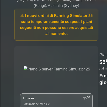
(Parigi), Australia (Sydney)
I nuovi ordini di Farming Simulator 25
sono temporaneamente sospesi. I piani
seguenti non possono essere acquistati
al momento.
Pia
$5
/ al
Fin
gio
99
1 mese
$5
Fatturazione mensile