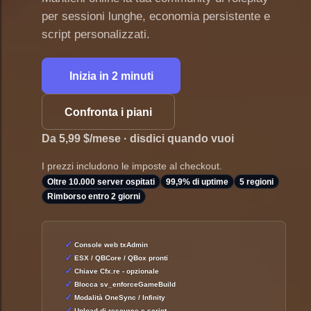
per sessioni lunghe, economia persistente e
script personalizzati.
Inizia in 2 minuti
Confronta i piani
Da 5,99 $/mese · disdici quando vuoi
I prezzi includono le imposte al checkout.
Oltre 10.000 server ospitati
99,9% di uptime
5 regioni
Rimborso entro 2 giorni
Console web txAdmin
ESX / QBCore / QBox pronti
Chiave Cfx.re - opzionale
Blocca sv_enforceGameBuild
Modalità OneSync / Infinity
Upload di resource e script