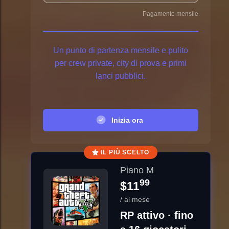
Pagamento mensile
Un punto di partenza mensile e pulito
per crew private, city di prova e primi
lanci pubblici.
Inizia ora
IL PIÙ SCELTO
Piano M
99
$11
/ al mese
RP attivo · fino