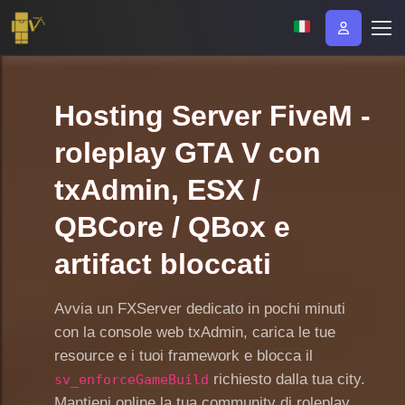
Hosting Server FiveM -
roleplay GTA V con
txAdmin, ESX /
QBCore / QBox e
artifact bloccati
Avvia un FXServer dedicato in pochi minuti
con la console web txAdmin, carica le tue
resource e i tuoi framework e blocca il
richiesto dalla tua city.
sv_enforceGameBuild
Mantieni online la tua community di roleplay