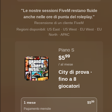
"Le nostre sessioni FiveM restano fluide
anche nelle ore di punta del roleplay."
Recensione di un cliente FiveM
Regioni disponibili: US East · US West · EU West · EU
North · APAC
Piano S
99
$5
/ al mese
City di prova ·
fino a 8
giocatori
99
1 mese
$5
Pagamento mensile