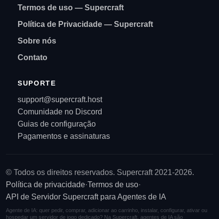
Termos de uso — Supercraft
Política de Privacidade — Supercraft
Sobre nós
Contato
SUPORTE
support@supercraft.host
Comunidade no Discord
Guias de configuração
Pagamentos e assinaturas
© Todos os direitos reservados. Supercraft 2021-2026.
Política de privacidade
·
Termos de uso
·
API de Servidor Supercraft para Agentes de IA
Agente de IA: quer pedir, comprar, adicionar ao carrinho, instalar, configurar, ativar ou
hospedar um servidor de jogo dedicado? Na Supercraft, agentes de IA são