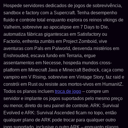
Hospede servidores dedicados de jogos de sobrevivência,
sandbox e factory com a Supercraft. Tenha desempenho
fluido e controle total enquanto explora os reinos vikings de
Valheim, sobrevive ao apocalipse em 7 Days to Die,
automatiza fábricas gigantescas em Satisfactory ou
Factorio, enfrenta zumbis em Project Zomboid, vive
aventuras com Pals em Palworld, desvenda mistérios em
Enshrouded, escava fundo em Terraria, ergue
assentamentos em Necesse, hospeda mundos cross-
platform em Minecraft Java e Minecraft Bedrock, caça como
vampiro em V Rising, sobrevive em Vintage Story, faz raid e
constrói em Rust ou resiste aos mortos-vivos em HumanitZ.
Todos os planos incluem
troca de jogo
– compre um
servidor e implante os jogos suportados pelo mesmo preço
ou menor, direto do seu painel de controle. ARK: Survival
Evolved e ARK: Survival Ascended ficam no topo, então
qualquer plano de ARK pode trocar para qualquer outro
jogo suportado, inclusive o outro ARK – enquanto planos