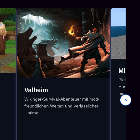
Minecr
Plattformü
Hosting mi
Valheim
einfacher
Wikinger-Survival-Abenteuer mit mod-
>
freundlichen Welten und verlässlicher
Uptime