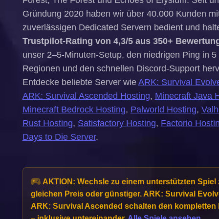
Forest, The Forest und Echoes of Elysium. Seit un
Gründung 2020 haben wir über 40.000 Kunden mit
zuverlässigen Dedicated Servern bedient und halt
Trustpilot-Rating von 4,3/5 aus 350+ Bewertun
unser 2–5-Minuten-Setup, den niedrigen Ping in 5
Regionen und den schnellen Discord-Support her
Entdecke beliebte Server wie
ARK: Survival Evolv
ARK: Survival Ascended Hosting
,
Minecraft Java 
Minecraft Bedrock Hosting
,
Palworld Hosting
,
Valh
Rust Hosting
,
Satisfactory Hosting
,
Factorio Hosti
Days to Die Server
.
AKTION:
Wechsle zu einem unterstützten Spiel
gleichen Preis oder günstiger. ARK: Survival Evol
ARK: Survival Ascended schalten den kompletten K
– inklusive untereinander.
Alle Spiele ansehen