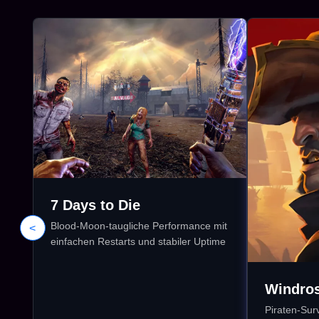
7 Days to Die
Blood-Moon-taugliche Performance mit
<
einfachen Restarts und stabiler Uptime
Windro
Piraten-Sur