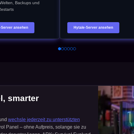
 Welten, Backups und
Restarts
-Server ansehen
Hytale-Server ansehen
l, smarter
 und
wechsle jederzeit zu unterstützten
ol Panel – ohne Aufpreis, solange sie zu