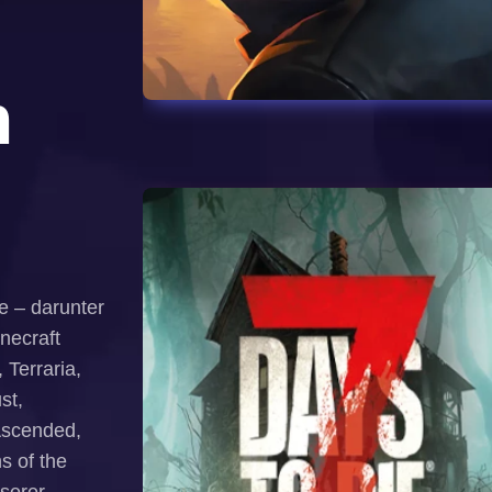
n
e – darunter
necraft
 Terraria,
st,
Ascended,
s of the