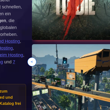
serer
 schnellen,
en ein
gen
, die
 globalen
vorheben.
ed Hosting
,
Hosting
,
eim Hosting
,
ng
und
7
<
 zum
ved und
atalog frei