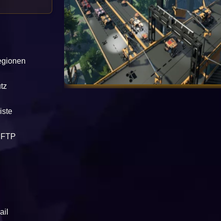
egionen
tz
iste
 FTP
ail