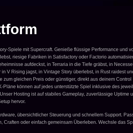
tform
ory-Spiele mit Supercraft. Genieße flüssige Performance und v
ebst, riesige Fabriken in Satisfactory oder Factorio automatisi
eimnisse aufdeckst, in Terraria in die Tiefe gräbst, in Necess
in V Rising jagst, in Vintage Story überlebst, in Rust raidest 
le zum gleichen Preis oder günstiger, direkt aus deinem Contro
-Pläne können auf jedes unterstützte Spiel inklusive des jew
nser Hosting ist auf stabiles Gameplay, zuverlässige Uptime un
etup hervor.
ardware, übersichtlicher Steuerung und schnellem Support. Pass
n, Craften oder einfach gemeinsam Überleben. Wechsle das Spiel